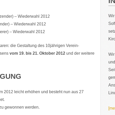
I
Wir
itzender) – Wiederwahl 2012
Sof
zender) – Wiederwahl 2012
set
erer) – Wiederwahl 2012
Kir
waren: die Gestaltung des 10jährigen Verein-
asens
vom
19
. bis
21
. Oktober 201
2
und der weitere
Wir
und
Sei
EGUNG
gem
Ans
m 2012 leicht erhöhen und besteht nun aus 27
Lin
et.
dazu gewonnen werden.
[me