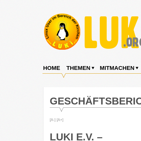
Weiter
zum
Inhalt
LUKi
Linux
E.V.
User
HOME
THEMEN
MITMACHEN
im
Bereich
der
GESCHÄFTSBERIC
Kirchen
[A-]
[A+]
LUKI E.V. –