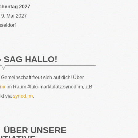
chentag 2027
– 9. Mai 2027
seldorf
SAG HALLO!
 Gemeinschaft freut sich auf dich! Über
rix
im Raum #luki-marktplatz:synod.im, z.B.
ekt via
synod.im
.
ÜBER UNSERE