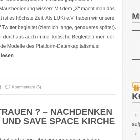
 Mausbedienung wissen: Mit dem „X“ macht man das
M
zt ist es höchste Zeit. Als LUKi e.V. haben wir unsere
 Twitter begleitet (ziemlich lange, genaueres später).
 durchaus auch immer kritische Begleiter:innen der
de Modelle des Plattform-Datenkapitalismus:
 lesen
Kommentare (3)
K
TRAUEN ? – NACHDENKEN
 UND SAVE SPACE KIRCHE
auf
t gut und schön, aber vertrauen muss ich dem