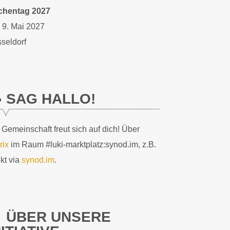
chentag 2027
– 9. Mai 2027
seldorf
SAG HALLO!
 Gemeinschaft freut sich auf dich! Über
rix
im Raum #luki-marktplatz:synod.im, z.B.
ekt via
synod.im
.
ÜBER UNSERE