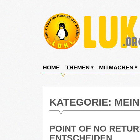
Weiter
zum
Inhalt
LUKi
Linux
E.V.
User
HOME
THEMEN
MITMACHEN
im
Bereich
der
KATEGORIE:
MEI
Kirchen
POINT OF NO RETUR
ENTSCHEIDEN