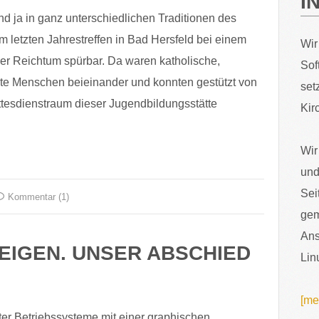
I
nd ja in ganz unterschiedlichen Traditionen des
 letzten Jahrestreffen in Bad Hersfeld bei einem
Wir
r Reichtum spürbar. Da waren katholische,
Sof
ete Menschen beieinander und konnten gestützt von
set
tesdienstraum dieser Jugendbildungsstätte
Kir
Wir
und
Sei
Kommentar (1)
gem
Ans
EIGEN. UNSER ABSCHIED
Lin
[me
ter Betriebssysteme mit einer graphischen