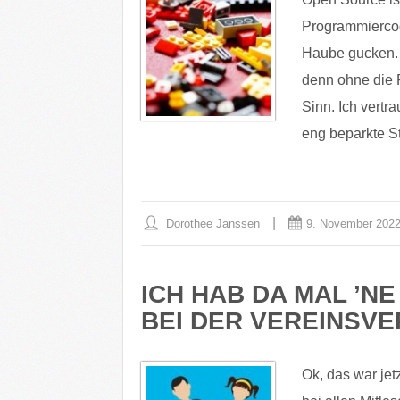
Programmiercode
Haube gucken. 
denn ohne die 
Sinn. Ich vertr
eng beparkte S
Dorothee Janssen
9. November 202
ICH HAB DA MAL ’NE
EI DER VEREINSVE
Ok, das war jet