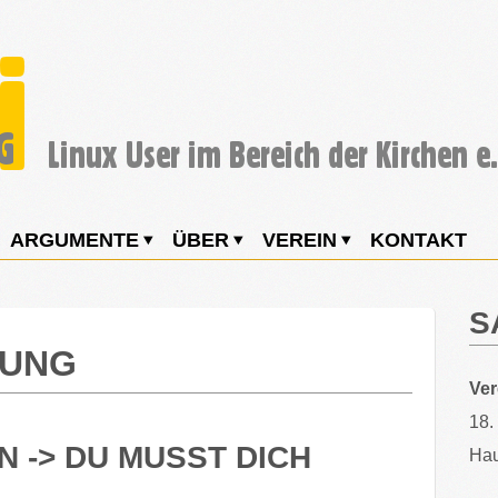
ARGUMENTE
ÜBER
VEREIN
KONTAKT
S
NUNG
Ve
18.
N -> DU MUSST DICH
Hau