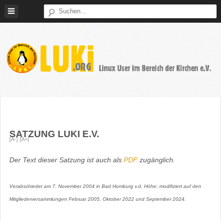
Weiter
zum
Inhalt
LUKi
Linux
E.V.
User
im
Bereich
SATZUNG LUKI E.V.
der
[A-]
[A+]
Kirchen
Der Text dieser Satzung ist auch als
PDF
zugänglich.
Verabschiedet am 7. November 2004 in Bad Homburg v.d. Höhe; modifiziert auf den
Mitgliederversammlungen Februar 2005, Oktober 2022 und September 2024.