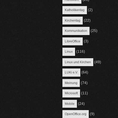
(2)
Katholikentag
(22)
Kirchentag
(25)
Kommunikation
(3)
LibreOffice
(116)
Linux
(49)
Linux und Kirchen
(64)
LUKi e.V.
(74)
Meinung
(11)
Microsoft
(24)
Mobile
(9)
OpenOffice.org