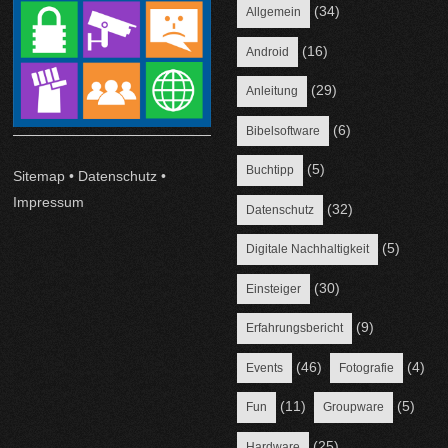
(34)
Allgemein
(16)
Android
(29)
Anleitung
(6)
Bibelsoftware
(5)
Buchtipp
Sitemap
•
Datenschutz
•
Impressum
(32)
Datenschutz
(5)
Digitale Nachhaltigkeit
(30)
Einsteiger
(9)
Erfahrungsbericht
(46)
(4)
Events
Fotografie
(11)
(5)
Fun
Groupware
(25)
Hardware