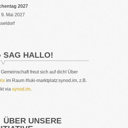
chentag 2027
– 9. Mai 2027
seldorf
SAG HALLO!
 Gemeinschaft freut sich auf dich! Über
rix
im Raum #luki-marktplatz:synod.im, z.B.
ekt via
synod.im
.
ÜBER UNSERE