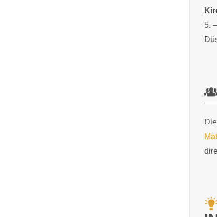
Kir
5. 
Düs
Die
Mat
dir