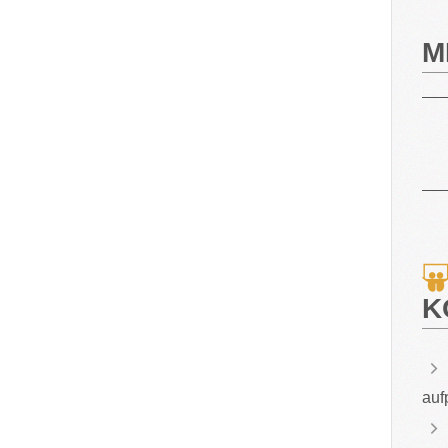
M
K
auf