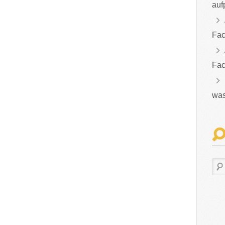
auf
Fac
Fac
was