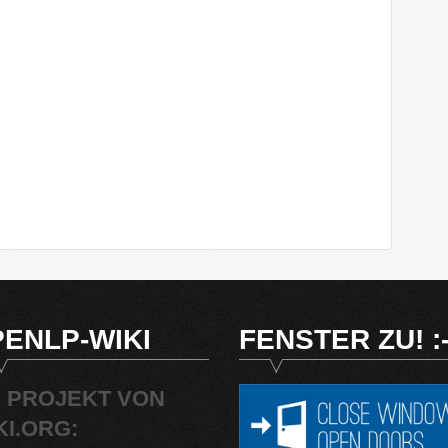
ENLP-WIKI
FENSTER ZU! :-
N PROJEKT VON
KI.ORG: