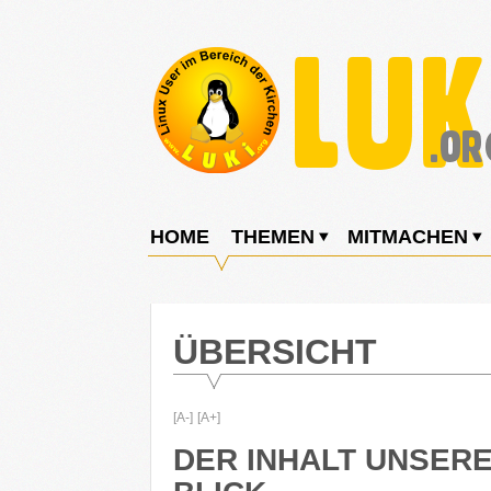
Weiter
zum
Inhalt
LUKi
Linux
E.V.
User
HOME
THEMEN
MITMACHEN
im
Bereich
der
ÜBERSICHT
Kirchen
[A-]
[A+]
DER INHALT UNSERE