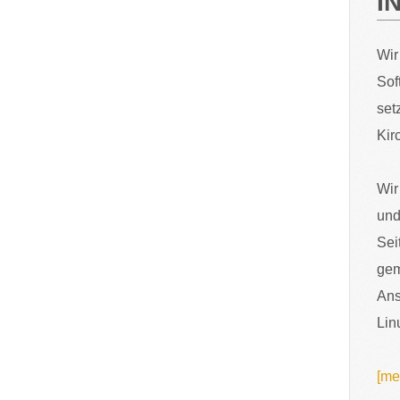
I
Wir
Sof
set
Kir
Wir
und
Sei
gem
Ans
Lin
[me