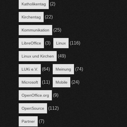
(2)
Katholikentag
(22)
Kirchentag
(25)
Kommunikation
(3)
(116)
LibreOffice
Linux
(49)
Linux und Kirchen
(64)
(74)
LUKi e.V.
Meinung
(11)
(24)
Microsoft
Mobile
(9)
OpenOffice.org
(112)
OpenSource
(7)
Partner