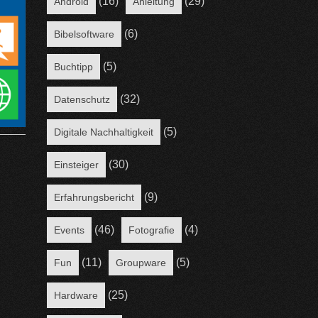
(16)
(29)
Android
Anleitung
(6)
Bibelsoftware
(5)
Buchtipp
(32)
Datenschutz
(5)
Digitale Nachhaltigkeit
(30)
Einsteiger
(9)
Erfahrungsbericht
(46)
(4)
Events
Fotografie
(11)
(5)
Fun
Groupware
(25)
Hardware