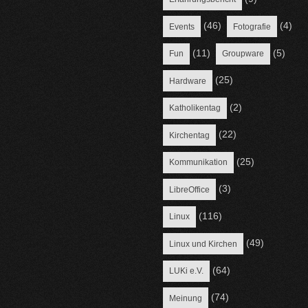
(46)
(4)
Events
Fotografie
(11)
(5)
Fun
Groupware
(25)
Hardware
(2)
Katholikentag
(22)
Kirchentag
(25)
Kommunikation
(3)
LibreOffice
(116)
Linux
(49)
Linux und Kirchen
(64)
LUKi e.V.
(74)
Meinung