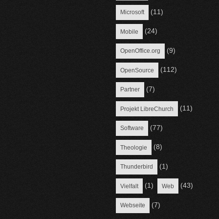
(11)
Microsoft
(24)
Mobile
(9)
OpenOffice.org
(112)
OpenSource
(7)
Partner
(11)
Projekt LibreChurch
(77)
Software
(8)
Theologie
(1)
Thunderbird
(1)
(43)
Vielfalt
Web
(7)
Webseite