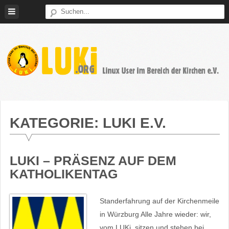
Weiter
zum
Inhalt
LUKi
Linux
E.V.
User
im
KATEGORIE:
LUKI E.V.
Bereich
der
Kirchen
LUKI – PRÄSENZ AUF DEM
KATHOLIKENTAG
Standerfahrung auf der Kirchenmeile
in Würzburg Alle Jahre wieder: wir,
vom LUKi, sitzen und stehen bei