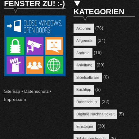
FENSTER ZU! :-)
KATEGORIEN
(76)
Aktionen
(34)
Allgemein
(16)
Android
(29)
Anleitung
(6)
Bibelsoftware
(5)
Buchtipp
Sitemap
•
Datenschutz
•
Impressum
(32)
Datenschutz
(5)
Digitale Nachhaltigkeit
(30)
Einsteiger
(9)
Erfahrungsbericht