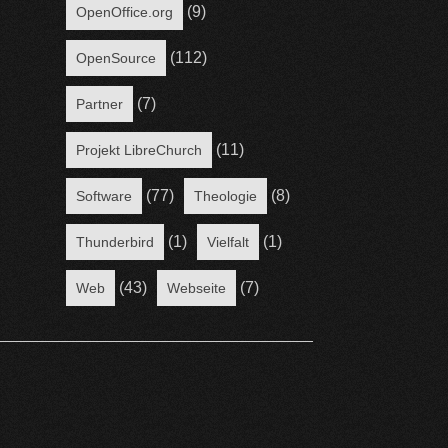
(9)
OpenOffice.org
(112)
OpenSource
(7)
Partner
(11)
Projekt LibreChurch
(77)
(8)
Software
Theologie
(1)
(1)
Thunderbird
Vielfalt
(43)
(7)
Web
Webseite