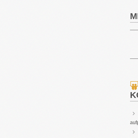
M
K
auf