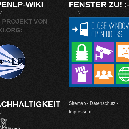
ENLP-WIKI
FENSTER ZU! :-
N PROJEKT VON
KI.ORG:
CHHALTIGKEIT
Sitemap
•
Datenschutz
•
Impressum