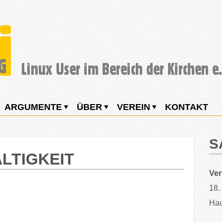
ARGUMENTE
ÜBER
VEREIN
KONTAKT
S
LTIGKEIT
Ve
18.
Hau