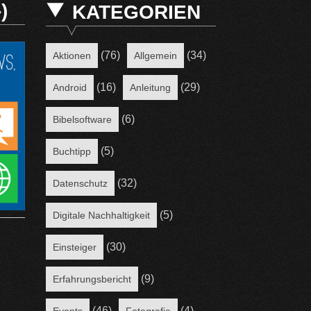
)
KATEGORIEN
(76)
(34)
Aktionen
Allgemein
(16)
(29)
Android
Anleitung
(6)
Bibelsoftware
(5)
Buchtipp
(32)
Datenschutz
(5)
Digitale Nachhaltigkeit
(30)
Einsteiger
(9)
Erfahrungsbericht
(46)
(4)