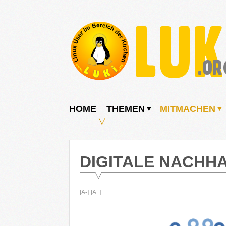
Weiter
zum
Inhalt
LUKi
Linux
E.V.
User
HOME
THEMEN
MITMACHEN
im
Bereich
der
DIGITALE NACHHA
Kirchen
[A-]
[A+]