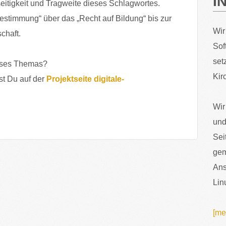
I
lseitigkeit und Tragweite dieses Schlagwortes.
estimmung“ über das „Recht auf Bildung“ bis zur
Wir
chaft.
Sof
set
ieses Themas?
Kir
st Du auf der
Projektseite digitale-
Wir
und
Sei
gem
Ans
Lin
[me