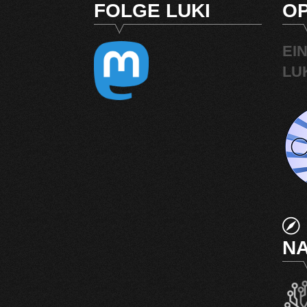
FOLGE LUKI
OP
EI
LU
NA