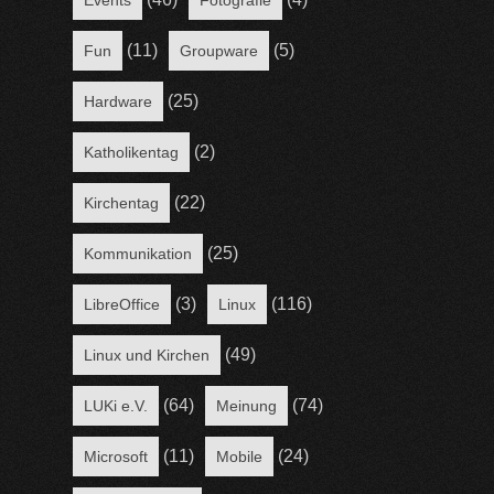
Events
Fotografie
(11)
(5)
Fun
Groupware
(25)
Hardware
(2)
Katholikentag
(22)
Kirchentag
(25)
Kommunikation
(3)
(116)
LibreOffice
Linux
(49)
Linux und Kirchen
(64)
(74)
LUKi e.V.
Meinung
(11)
(24)
Microsoft
Mobile