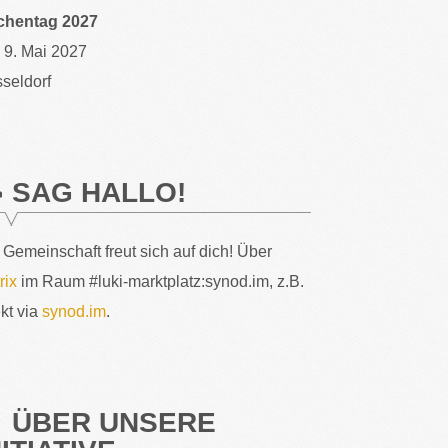
chentag 2027
– 9. Mai 2027
seldorf
SAG HALLO!
 Gemeinschaft freut sich auf dich! Über
rix
im Raum #luki-marktplatz:synod.im, z.B.
ekt via
synod.im
.
ÜBER UNSERE