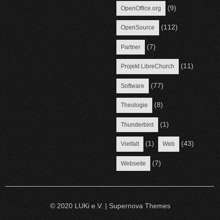
(9)
OpenOffice.org
(112)
OpenSource
(7)
Partner
(11)
Projekt LibreChurch
(77)
Software
(8)
Theologie
(1)
Thunderbird
(1)
(43)
Vielfalt
Web
(7)
Webseite
© 2020 LUKi e.V.
|
Supernova Themes