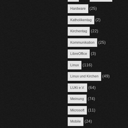
(25)
Hardware
(2)
Katholikentag
(22)
Kirchentag
(25)
Kommunikation
(3)
LibreOffice
(116)
Linux
(49)
Linux und Kirchen
(64)
LUKi e.V.
(74)
Meinung
(11)
Microsoft
(24)
Mobile