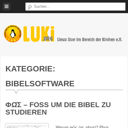
Weiter
zum
Inhalt
LUKi
Linux
E.V.
User
im
KATEGORIE:
Bereich
der
BIBELSOFTWARE
Kirchen
ΦΩ͂Σ – FOSS UM DIE BIBEL ZU S
TUDIEREN
Warum φῶς (gr. phos)? Phos