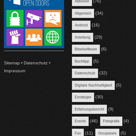
(76)
Aktionen
(34)
Allgemein
(16)
Android
(29)
Anleitung
(6)
Bibelsoftware
(5)
Buchtipp
Sitemap
•
Datenschutz
•
Impressum
(32)
Datenschutz
(5)
Digitale Nachhaltigkeit
(30)
Einsteiger
(9)
Erfahrungsbericht
(46)
(4)
Events
Fotografie
(11)
(5)
Fun
Groupware