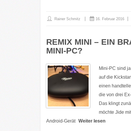
Rainer Schmitz
16. Februar 2016
REMIX MINI – EIN 
MINI-PC?
Mini-PC sind ja
auf die Kickst
einen handtell
die von drei E
Das klingt zunä
möchte Jide mi
Android-Gerät
Weiter lesen