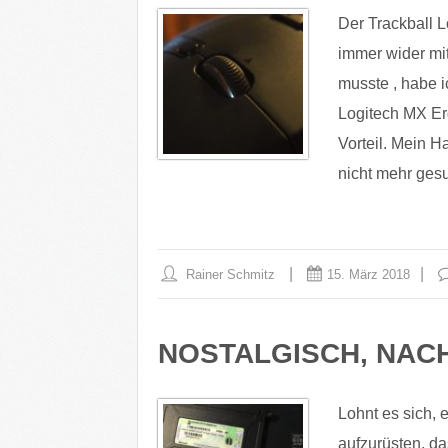
Der Trackball 
immer wider m
musste , habe 
Logitech MX Erg
Vorteil. Mein H
nicht mehr gesu
Rainer Schmitz
15. März 2018
NOSTALGISCH, NAC
Lohnt es sich,
aufzurüsten, d