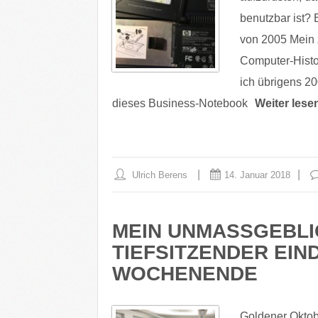
benutzbar ist?
von 2005 Mein 
Computer-Histo
ich übrigens 20
dieses Business-Notebook
Weiter lese
Ulrich Berens
14. Januar 2018
MEIN UNMASSGEBLIC
IEFSITZENDER EIND
OCHENENDE
Goldener Oktobe