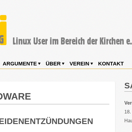
ARGUMENTE
ÜBER
VEREIN
KONTAKT
S
DWARE
Ve
18.
EIDENENTZÜNDUNGEN
Hau