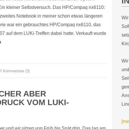
I
 Ein kleiner Selbstversuch. Das HP/Compaq nx6110:
zweites Notebook in meiner schon etwas längeren
Wir
rie war ein gebrauchtes HP/Compaq nx6110, das
Sof
07 auf dem LUKi-Treffen dabei hatte. Verkauft wurde
set
n
Kir
Wir
und
Kommentare (3)
Sei
gem
HER ABER T
Ans
RUCK VOM LUKI-W
Lin
[me
r und wir sitzen von Früh bis Spät drin. Das lag am