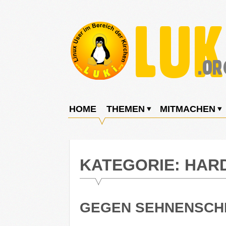
Weiter
zum
Inhalt
LUKi
Linux
E.V.
User
HOME
THEMEN
MITMACHEN
im
Bereich
der
KATEGORIE:
HAR
Kirchen
GEGEN SEHNENSCH