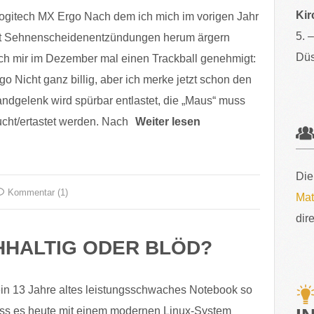
Kir
Logitech MX Ergo Nach dem ich mich im vorigen Jahr
5. 
it Sehnenscheidenentzündungen herum ärgern
Düs
ich mir im Dezember mal einen Trackball genehmigt:
o Nicht ganz billig, aber ich merke jetzt schon den
andgelenk wird spürbar entlastet, die „Maus“ muss
cht/ertastet werden. Nach
Weiter lesen
Die
Kommentar (1)
Mat
dir
HHALTIG ODER BLÖD?
 ein 13 Jahre altes leistungsschwaches Notebook so
ass es heute mit einem modernen Linux-System