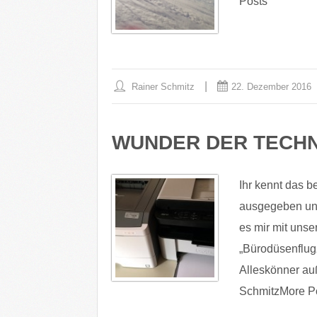
Posts
Rainer Schmitz
22. Dezember 2016
WUNDER DER TECHN
Ihr kennt das b
ausgegeben und
es mir mit unse
„Bürodüsenflugz
Alleskönner auß
SchmitzMore P