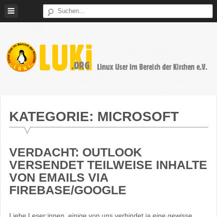
Weiter
zum
Inhalt
LUKi
Linux
E.V.
User
im
KATEGORIE:
MICROSOFT
Bereich
der
Kirchen
VERDACHT: OUTLOOK
VERSENDET TEILWEISE INHALTE
VON EMAILS VIA
FIREBASE/GOOGLE
Liebe Leser:innen, einige von uns verbindet ja eine gewisse