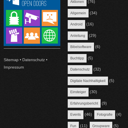
(76)
Aktionen
(34)
Allgemein
(16)
Android
(29)
Anleitung
(6)
Bibelsoftware
(5)
Buchtipp
Sitemap
•
Datenschutz
•
Impressum
(32)
Datenschutz
(5)
Digitale Nachhaltigkeit
(30)
Einsteiger
(9)
Erfahrungsbericht
(46)
(4)
Events
Fotografie
(11)
(5)
Fun
Groupware