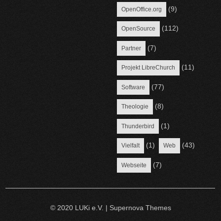
(9)
OpenOffice.org
(112)
OpenSource
(7)
Partner
(11)
Projekt LibreChurch
(77)
Software
(8)
Theologie
(1)
Thunderbird
(1)
(43)
Vielfalt
Web
(7)
Webseite
© 2020 LUKi e.V.
|
Supernova Themes