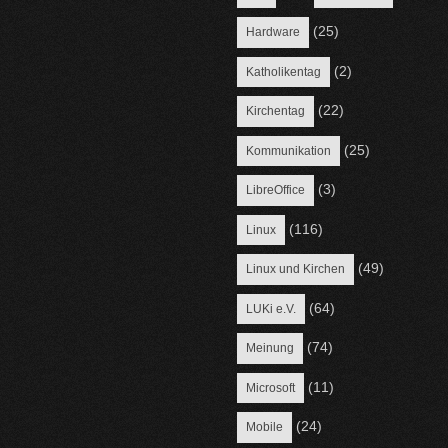
(25)
Hardware
(2)
Katholikentag
(22)
Kirchentag
(25)
Kommunikation
(3)
LibreOffice
(116)
Linux
(49)
Linux und Kirchen
(64)
LUKi e.V.
(74)
Meinung
(11)
Microsoft
(24)
Mobile