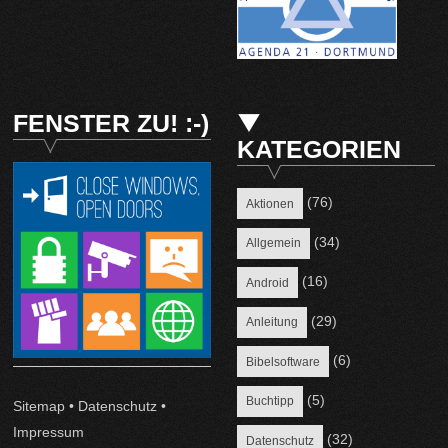
FENSTER ZU! :-)
KATEGORIEN
(76)
Aktionen
(34)
Allgemein
(16)
Android
(29)
Anleitung
(6)
Bibelsoftware
(5)
Buchtipp
Sitemap
•
Datenschutz
•
Impressum
(32)
Datenschutz