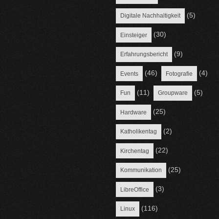
(5)
Digitale Nachhaltigkeit
(30)
Einsteiger
(9)
Erfahrungsbericht
(46)
(4)
Events
Fotografie
(11)
(5)
Fun
Groupware
(25)
Hardware
(2)
Katholikentag
(22)
Kirchentag
(25)
Kommunikation
(3)
LibreOffice
(116)
Linux