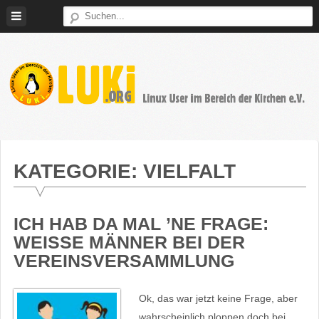
Weiter
zum
Inhalt
LUKi
Linux
E.V.
User
im
KATEGORIE:
VIELFALT
Bereich
der
Kirchen
ICH HAB DA MAL ’NE FRAGE:
WEISSE MÄNNER BEI DER V
EREINSVERSAMMLUNG
Ok, das war jetzt keine Frage, aber
wahrscheinlich ploppen doch bei