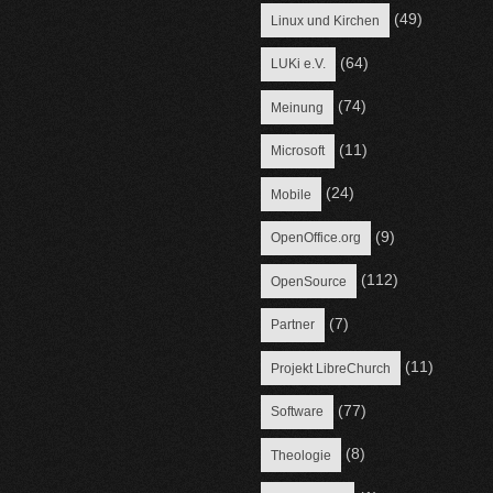
(49)
Linux und Kirchen
(64)
LUKi e.V.
(74)
Meinung
(11)
Microsoft
(24)
Mobile
(9)
OpenOffice.org
(112)
OpenSource
(7)
Partner
(11)
Projekt LibreChurch
(77)
Software
(8)
Theologie