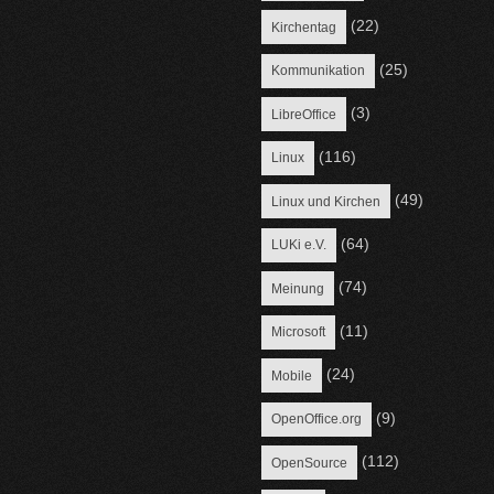
(22)
Kirchentag
(25)
Kommunikation
(3)
LibreOffice
(116)
Linux
(49)
Linux und Kirchen
(64)
LUKi e.V.
(74)
Meinung
(11)
Microsoft
(24)
Mobile
(9)
OpenOffice.org
(112)
OpenSource