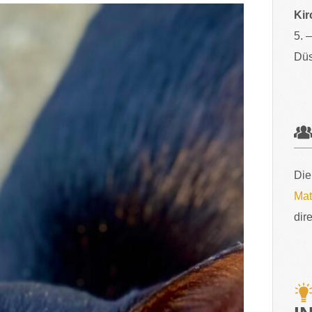
Kir
5. 
Düs
Die
Mat
dir