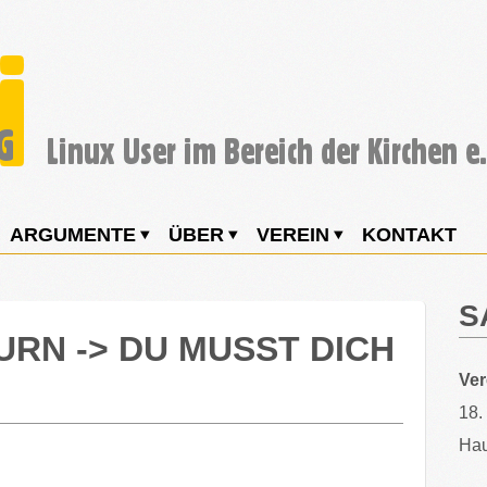
ARGUMENTE
ÜBER
VEREIN
KONTAKT
S
URN -> DU MUSST DICH
Ve
18.
Hau