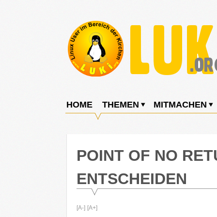
Weiter
zum
Inhalt
LUKi
Linux
E.V.
User
HOME
THEMEN
MITMACHEN
im
Bereich
der
POINT OF NO RET
Kirchen
ENTSCHEIDEN
[A-]
[A+]