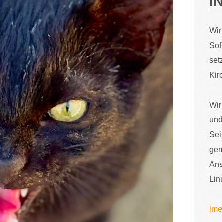
I
Wir
Sof
set
Kir
Wir
und
Sei
gem
Ans
Lin
[me