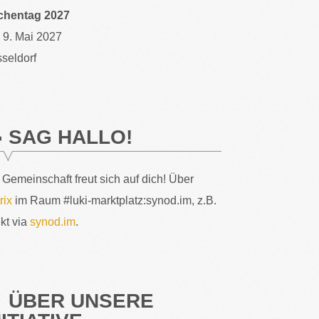
chentag 2027
– 9. Mai 2027
seldorf
SAG HALLO!
 Gemeinschaft freut sich auf dich! Über
rix
im Raum #luki-marktplatz:synod.im, z.B.
ekt via
synod.im
.
ÜBER UNSERE