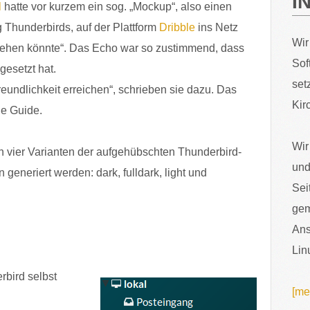
I
l
hatte vor kurzem ein sog. „Mockup“, also einen
 Thunderbirds, auf der Plattform
Dribble
ins Netz
Wir
ssehen könnte“. Das Echo war so zustimmend, dass
Sof
gesetzt hat.
set
reundlichkeit erreichen“, schrieben sie dazu. Das
Kir
le Guide.
Wir
en vier Varianten der aufgehübschten Thunderbird-
und
generiert werden: dark, fulldark, light und
Sei
gem
Ans
Lin
rbird selbst
[me