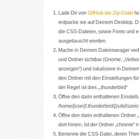
Lade Dir von
GitHub die Zip-Datei
he
entpacke sie auf Deinem Desktop. D
die CSS-Dateien, sowie Fonts und ei
ausgetauscht werden.
Mache in Deinem Dateimanager ver
und Ordner sichtbar (Gnome: „Verbo
anzeigen“) und lokalisiere in Deine
den Ordner mit den Einstellungen für
der Regel ist dies „.thunderbird“
Öffne den darin enthaltenen Einstell
/home/
[user]
/.thunderbird/
[zufallszei
Öffne den darin enthaltenen Ordner 
dort hinein. Ist der Ordner „chrome“ 
Benenne die CSS-Datei, deren Them