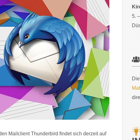
Kir
5. 
Düs
Die
Mat
dir
en Mailclient Thunderbird findet sich derzeit auf