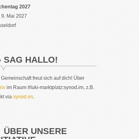
chentag 2027
– 9. Mai 2027
seldorf
SAG HALLO!
 Gemeinschaft freut sich auf dich! Über
rix
im Raum #luki-marktplatz:synod.im, z.B.
ekt via
synod.im
.
ÜBER UNSERE