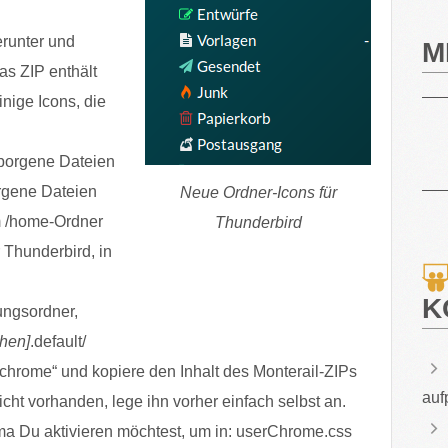
runter und
M
as ZIP enthält
nige Icons, die
borgene Dateien
rgene Dateien
Neue Ordner-Icons für
m /home-Ordner
Thunderbird
 Thunderbird, in
K
ungsordner,
chen]
.default/
„chrome“ und kopiere den Inhalt des Monterail-ZIPs
auf
nicht vorhanden, lege ihn vorher einfach selbst an.
a Du aktivieren möchtest, um in: userChrome.css