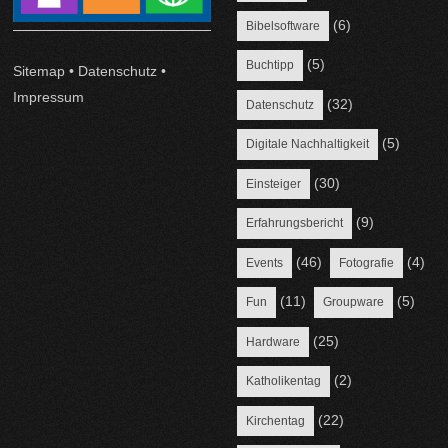
(6)
Bibelsoftware
(5)
Buchtipp
Sitemap
•
Datenschutz
•
Impressum
(32)
Datenschutz
(5)
Digitale Nachhaltigkeit
(30)
Einsteiger
(9)
Erfahrungsbericht
(46)
(4)
Events
Fotografie
(11)
(5)
Fun
Groupware
(25)
Hardware
(2)
Katholikentag
(22)
Kirchentag