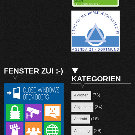
FENSTER ZU! :-)
KATEGORIEN
(76)
Aktionen
(34)
Allgemein
(16)
Android
(29)
Anleitung