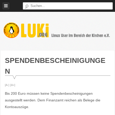
Weiter
zum
Inhalt
LUKi
Linux
E.V.
User
im
SPENDENBESCHEINIGUNGE
Bereich
N
der
Kirchen
[A-]
[A+]
Bis 200 Euro müssen keine Spendenbescheinigungen
ausgestellt werden. Dem Finanzamt reichen als Belege die
Kontoauszüge.