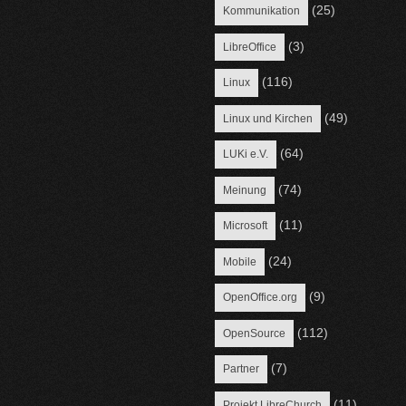
(25)
Kommunikation
(3)
LibreOffice
(116)
Linux
(49)
Linux und Kirchen
(64)
LUKi e.V.
(74)
Meinung
(11)
Microsoft
(24)
Mobile
(9)
OpenOffice.org
(112)
OpenSource
(7)
Partner
(11)
Projekt LibreChurch