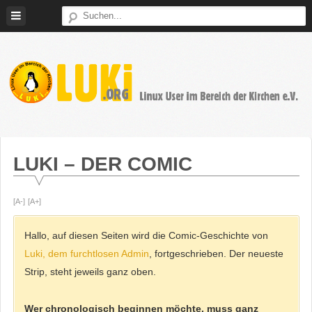
Weiter
zum
Inhalt
LUKi
Linux
E.V.
User
im
LUKI – DER COMIC
Bereich
der
[A-]
[A+]
Kirchen
Hallo, auf diesen Seiten wird die Comic-Geschichte von
Luki, dem furchtlosen Admin
, fortgeschrieben. Der neueste
Strip, steht jeweils ganz oben.
Wer chronologisch beginnen möchte, muss ganz