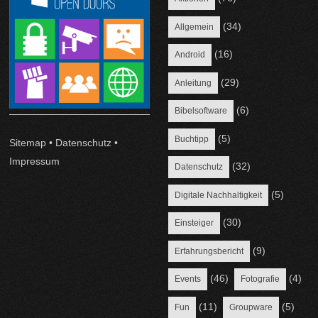
(34)
Allgemein
(16)
Android
(29)
Anleitung
(6)
Bibelsoftware
(5)
Buchtipp
Sitemap
•
Datenschutz
•
Impressum
(32)
Datenschutz
(5)
Digitale Nachhaltigkeit
(30)
Einsteiger
(9)
Erfahrungsbericht
(46)
(4)
Events
Fotografie
(11)
(5)
Fun
Groupware