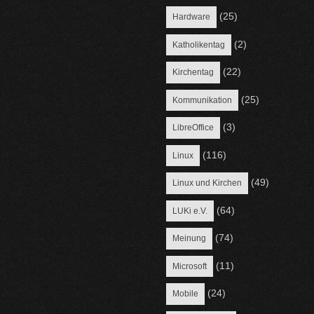
(25)
Hardware
(2)
Katholikentag
(22)
Kirchentag
(25)
Kommunikation
(3)
LibreOffice
(116)
Linux
(49)
Linux und Kirchen
(64)
LUKi e.V.
(74)
Meinung
(11)
Microsoft
(24)
Mobile