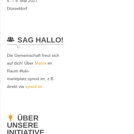
5. – 9. Mai 2027
Düsseldorf
SAG HALLO!
Die Gemeinschaft freut sich
auf dich! Über
Matrix
im
Raum #luki-
marktplatz:synod.im, z.B.
direkt via
synod.im
.
ÜBER
UNSERE
INITIATIVE