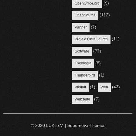
(9)
OpenOffice.org
(112)
OpenSource
(7)
Partner
(11)
Projekt LibreChurch
(77)
Software
(8)
Theologie
(1)
Thunderbird
(1)
(43)
Vielfalt
Web
(7)
Webseite
© 2020 LUKi e.V.
|
Supernova Themes