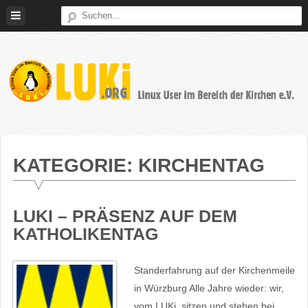
Weiter
zum
Inhalt
LUKi
Linux
E.V.
User
im
KATEGORIE:
KIRCHENTAG
Bereich
der
Kirchen
LUKI – PRÄSENZ AUF DEM
KATHOLIKENTAG
Standerfahrung auf der Kirchenmeile
in Würzburg Alle Jahre wieder: wir,
vom LUKi, sitzen und stehen bei