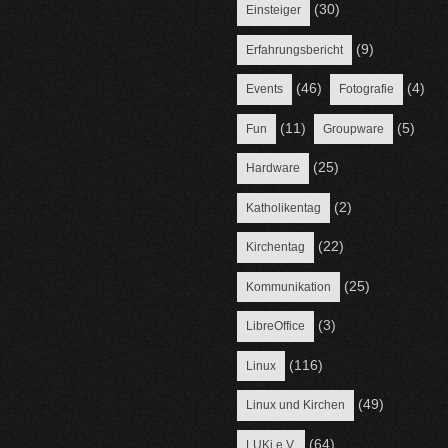
(30)
Einsteiger
(9)
Erfahrungsbericht
(46)
(4)
Events
Fotografie
(11)
(5)
Fun
Groupware
(25)
Hardware
(2)
Katholikentag
(22)
Kirchentag
(25)
Kommunikation
(3)
LibreOffice
(116)
Linux
(49)
Linux und Kirchen
(64)
LUKi e.V.