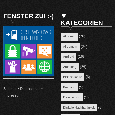
FENSTER ZU! :-)
KATEGORIEN
(76)
Aktionen
(34)
Allgemein
(16)
Android
(29)
Anleitung
(6)
Bibelsoftware
(5)
Buchtipp
Sitemap
•
Datenschutz
•
Impressum
(32)
Datenschutz
(5)
Digitale Nachhaltigkeit