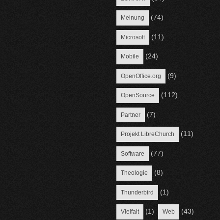
(74)
Meinung
(11)
Microsoft
(24)
Mobile
(9)
OpenOffice.org
(112)
OpenSource
(7)
Partner
(11)
Projekt LibreChurch
(77)
Software
(8)
Theologie
(1)
Thunderbird
(1)
(43)
Vielfalt
Web