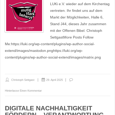
LUKi e.V. wieder auf dem Kirchentag
vertreten. Ihr findet uns auf dem
Markt der Möglichkeiten, Halle 6,
Stand J44, dieses Jahr zusammen
mit der Offenen Bibel. Christoph
SettgastMore Posts Follow
Me:https://luki.org/wp-content/plugins/wp-author-social-
extend/images/mastodon.pnghttps://luki.org/wp-
content/plugins/wp-author-social-extend/images/matrix.png
Christoph Settgast
29. April 2025
Hinterlasse Einen Kommentar
DIGITALE NACHHALTIGKEIT
FÖRDERN – VERANTWORTUNG