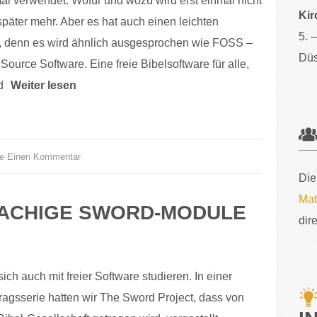
al verwendet. Wofür und wozu wird erst einmal nicht
Kir
später mehr. Aber es hat auch einen leichten
5. 
, denn es wird ähnlich ausgesprochen wie FOSS –
Düs
ource Software. Eine freie Bibelsoftware für alle,
d
Weiter lesen
se Einen Kommentar
Die
Mat
RACHIGE SWORD-MODULE
dir
sich auch mit freier Software studieren. In einer
ragsserie hatten wir The Sword Project, dass von