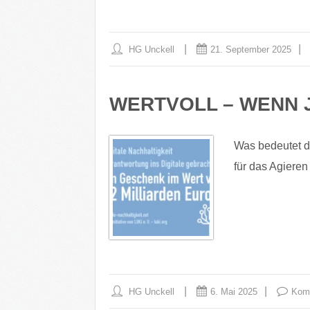
HG Unckell
21. September 2025
WERTVOLL – WENN J
Was bedeutet d
für das Agieren
HG Unckell
6. Mai 2025
Komm