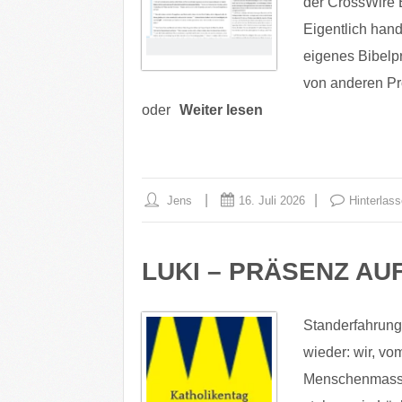
der CrossWire B
Eigentlich han
eigenes Bibelpr
von anderen Pr
oder
Weiter lesen
Jens
16. Juli 2026
Hinterlas
LUKI – PRÄSENZ AU
Standerfahrung
wieder: wir, vo
Menschenmassen