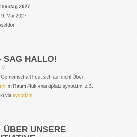
chentag 2027
– 9. Mai 2027
seldorf
SAG HALLO!
 Gemeinschaft freut sich auf dich! Über
rix
im Raum #luki-marktplatz:synod.im, z.B.
ekt via
synod.im
.
ÜBER UNSERE