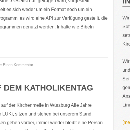
I
ibel-Gesellschaft getragen wird, vorgestellt.
delt es sich weder um ein Format noch um ein
Wir
ogramm, es wird eine API zur Verfügung gestellt, die
Sof
ogrammen genutzt werden. Inhalte wie Bibeln
set
Kir
Wir
se Einen Kommentar
und
Sei
F DEM KATHOLIKENTAG
gem
Ans
Lin
 auf der Kirchenmeile in Würzburg Alle Jahre
m LUKi, sitzen und stehen bei unserem Stand,
[me
 gehen vorbei, immer wieder bleibt eine Person