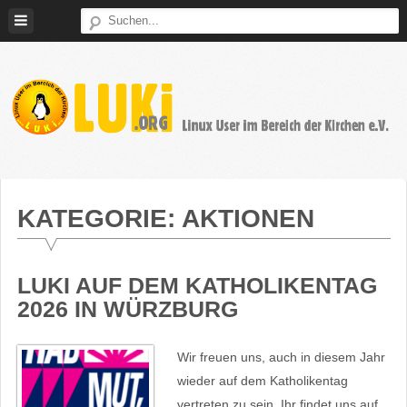
Weiter
zum
Inhalt
LUKi
Linux
E.V.
User
im
KATEGORIE:
AKTIONEN
Bereich
der
Kirchen
LUKI AUF DEM KATHOLIKENTAG
2026 IN WÜRZBURG
Wir freuen uns, auch in diesem Jahr
wieder auf dem Katholikentag
vertreten zu sein. Ihr findet uns auf