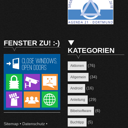
FENSTER ZU! :-)
KATEGORIEN
(76)
Aktionen
(34)
Allgemein
(16)
Android
(29)
Anleitung
(6)
Bibelsoftware
(5)
Buchtipp
Sitemap
•
Datenschutz
•