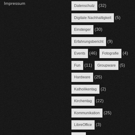
Impressum
(32)
Datenschutz
(5)
Digitale Nachhaltigkeit
(30)
Einsteiger
(9)
Erfahrungsbericht
(46)
(4)
Events
Fotografie
(11)
(5)
Fun
Groupware
(25)
Hardware
(2)
Katholikentag
(22)
Kirchentag
(25)
Kommunikation
(3)
LibreOffice