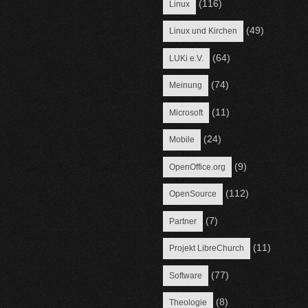
(116)
Linux
(49)
Linux und Kirchen
(64)
LUKi e.V.
(74)
Meinung
(11)
Microsoft
(24)
Mobile
(9)
OpenOffice.org
(112)
OpenSource
(7)
Partner
(11)
Projekt LibreChurch
(77)
Software
(8)
Theologie