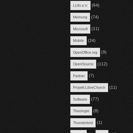
(64)
LUKi e.V.
(74)
Meinung
(11)
Microsoft
(24)
Mobile
(9)
OpenOffice.org
(112)
OpenSource
(7)
Partner
(11)
Projekt LibreChurch
(77)
Software
(8)
Theologie
(1)
Thunderbird