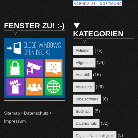
FENSTER ZU! :-)
KATEGORIEN
(76)
Aktionen
(34)
Allgemein
(16)
Android
(29)
Anleitung
(6)
Bibelsoftware
(5)
Buchtipp
Sitemap
•
Datenschutz
•
Impressum
(32)
Datenschutz
(5)
Digitale Nachhaltigkeit