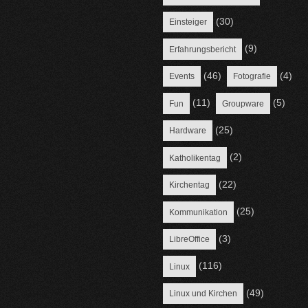
(30)
Einsteiger
(9)
Erfahrungsbericht
(46)
(4)
Events
Fotografie
(11)
(5)
Fun
Groupware
(25)
Hardware
(2)
Katholikentag
(22)
Kirchentag
(25)
Kommunikation
(3)
LibreOffice
(116)
Linux
(49)
Linux und Kirchen