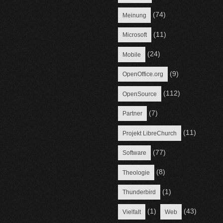
(74)
Meinung
(11)
Microsoft
(24)
Mobile
(9)
OpenOffice.org
(112)
OpenSource
(7)
Partner
(11)
Projekt LibreChurch
(77)
Software
(8)
Theologie
(1)
Thunderbird
(1)
(43)
Vielfalt
Web