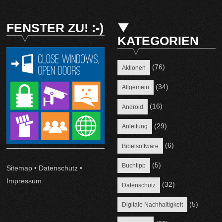
FENSTER ZU! :-)
KATEGORIEN
(76)
Aktionen
(34)
Allgemein
(16)
Android
(29)
Anleitung
(6)
Bibelsoftware
(5)
Buchtipp
Sitemap
•
Datenschutz
•
Impressum
(32)
Datenschutz
(5)
Digitale Nachhaltigkeit