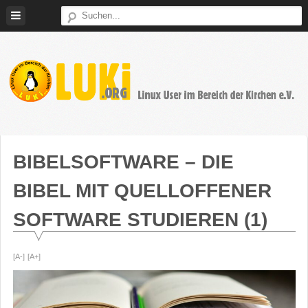
Weiter
zum
Inhalt
LUKi
Linux
E.V.
User
im
BIBELSOFTWARE – DIE
Bereich
BIBEL MIT QUELLOFFENER
der
Kirchen
SOFTWARE STUDIEREN (1)
[A-]
[A+]