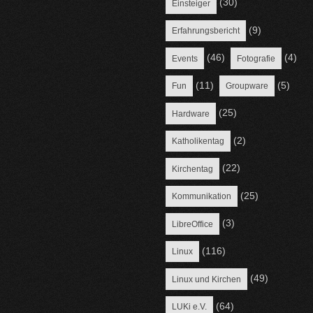
(30)
Einsteiger
(9)
Erfahrungsbericht
(46)
(4)
Events
Fotografie
(11)
(5)
Fun
Groupware
(25)
Hardware
(2)
Katholikentag
(22)
Kirchentag
(25)
Kommunikation
(3)
LibreOffice
(116)
Linux
(49)
Linux und Kirchen
(64)
LUKi e.V.