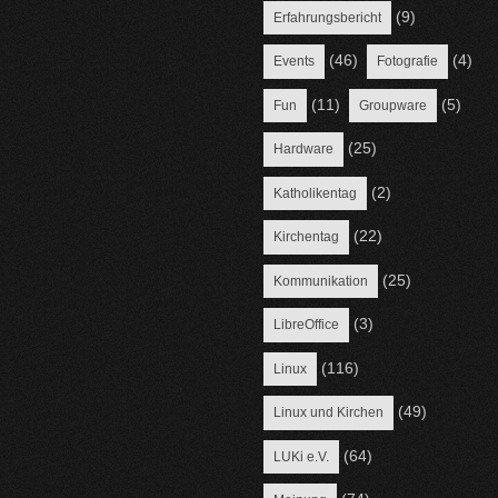
(9)
Erfahrungsbericht
(46)
(4)
Events
Fotografie
(11)
(5)
Fun
Groupware
(25)
Hardware
(2)
Katholikentag
(22)
Kirchentag
(25)
Kommunikation
(3)
LibreOffice
(116)
Linux
(49)
Linux und Kirchen
(64)
LUKi e.V.