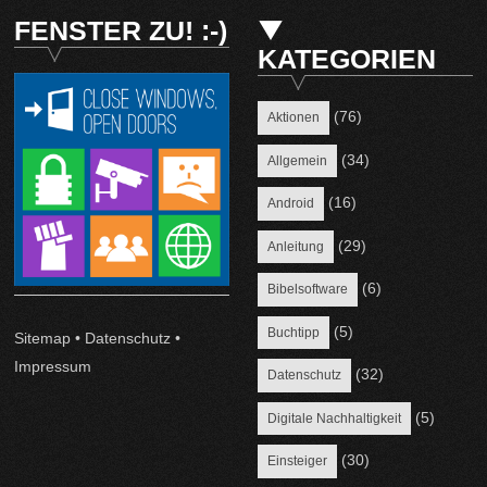
FENSTER ZU! :-)
KATEGORIEN
(76)
Aktionen
(34)
Allgemein
(16)
Android
(29)
Anleitung
(6)
Bibelsoftware
(5)
Buchtipp
Sitemap
•
Datenschutz
•
Impressum
(32)
Datenschutz
(5)
Digitale Nachhaltigkeit
(30)
Einsteiger