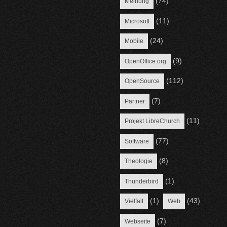
(74)
Meinung
(11)
Microsoft
(24)
Mobile
(9)
OpenOffice.org
(112)
OpenSource
(7)
Partner
(11)
Projekt LibreChurch
(77)
Software
(8)
Theologie
(1)
Thunderbird
(1)
(43)
Vielfalt
Web
(7)
Webseite