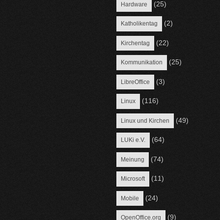
(25)
Hardware
(2)
Katholikentag
(22)
Kirchentag
(25)
Kommunikation
(3)
LibreOffice
(116)
Linux
(49)
Linux und Kirchen
(64)
LUKi e.V.
(74)
Meinung
(11)
Microsoft
(24)
Mobile
(9)
OpenOffice.org