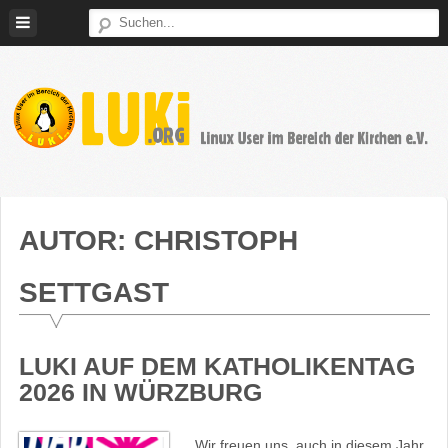
Weiter
zum
Inhalt
LUKi
Linux
E.V.
User
im
AUTOR:
CHRISTOPH
Bereich
der
SETTGAST
Kirchen
LUKI AUF DEM KATHOLIKENTAG
2026 IN WÜRZBURG
Wir freuen uns, auch in diesem Jahr