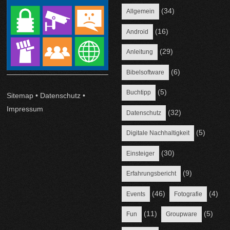
(34)
Allgemein
(16)
Android
(29)
Anleitung
(6)
Bibelsoftware
(5)
Buchtipp
Sitemap
•
Datenschutz
•
Impressum
(32)
Datenschutz
(5)
Digitale Nachhaltigkeit
(30)
Einsteiger
(9)
Erfahrungsbericht
(46)
(4)
Events
Fotografie
(11)
(5)
Fun
Groupware