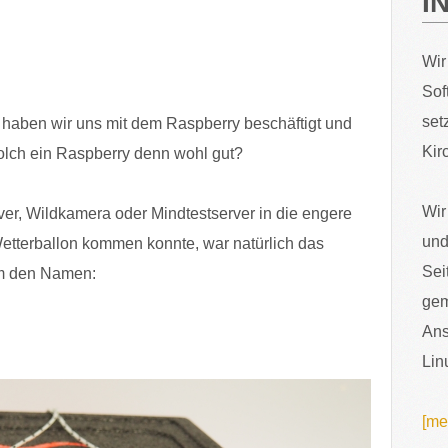
I
Wir
Sof
set
e
haben wir uns mit dem Raspberry beschäftigt und
Kir
solch ein Raspberry denn wohl gut?
Wir
ver, Wildkamera oder Mindtestserver in die engere
und
Wetterballon kommen konnte, war natürlich das
Sei
am den Namen:
gem
Ans
Lin
[me