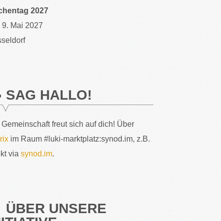
chentag 2027
– 9. Mai 2027
seldorf
SAG HALLO!
 Gemeinschaft freut sich auf dich! Über
rix
im Raum #luki-marktplatz:synod.im, z.B.
ekt via
synod.im
.
ÜBER UNSERE