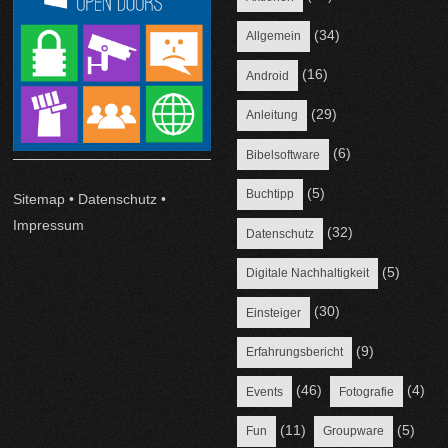
(34)
Allgemein
(16)
Android
(29)
Anleitung
(6)
Bibelsoftware
(5)
Buchtipp
Sitemap
•
Datenschutz
•
Impressum
(32)
Datenschutz
(5)
Digitale Nachhaltigkeit
(30)
Einsteiger
(9)
Erfahrungsbericht
(46)
(4)
Events
Fotografie
(11)
(5)
Fun
Groupware