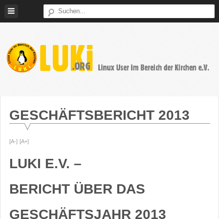
Weiter
zum
Inhalt
LUKi
Linux
E.V.
User
im
GESCHÄFTSBERICHT 2013
Bereich
der
[A-]
[A+]
Kirchen
LUKI E.V. –
BERICHT ÜBER DAS
GESCHÄFTSJAHR 2013