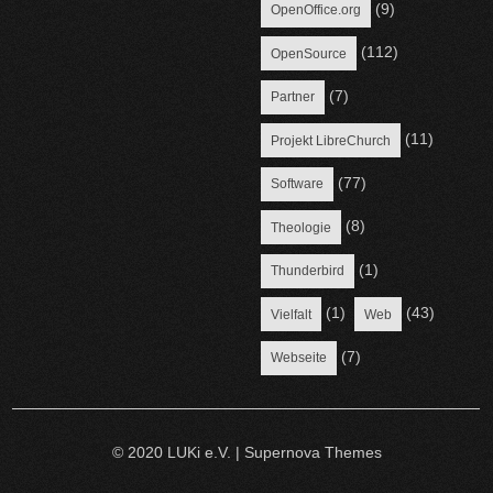
(9)
OpenOffice.org
(112)
OpenSource
(7)
Partner
(11)
Projekt LibreChurch
(77)
Software
(8)
Theologie
(1)
Thunderbird
(1)
(43)
Vielfalt
Web
(7)
Webseite
© 2020 LUKi e.V.
|
Supernova Themes