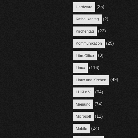
(25)
Hardware
(2)
Katholikentag
(22)
Kirchentag
(25)
Kommunikation
(3)
LibreOffice
(116)
Linux
(49)
Linux und Kirchen
(64)
LUKi e.V.
(74)
Meinung
(11)
Microsoft
(24)
Mobile