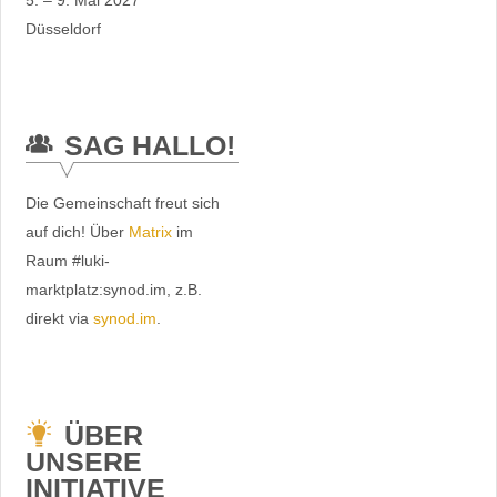
5. – 9. Mai 2027
Düsseldorf
SAG HALLO!
Die Gemeinschaft freut sich
auf dich! Über
Matrix
im
Raum #luki-
marktplatz:synod.im, z.B.
direkt via
synod.im
.
ÜBER
UNSERE
INITIATIVE