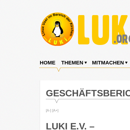
Weiter
zum
Inhalt
LUKi
Linux
E.V.
User
HOME
THEMEN
MITMACHEN
im
Bereich
der
GESCHÄFTSBERIC
Kirchen
[A-]
[A+]
LUKI E.V. –