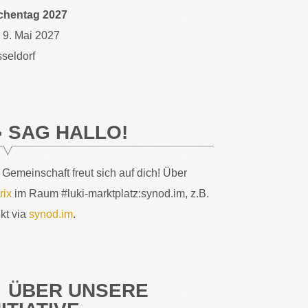
chentag 2027
– 9. Mai 2027
seldorf
SAG HALLO!
 Gemeinschaft freut sich auf dich! Über
rix
im Raum #luki-marktplatz:synod.im, z.B.
ekt via
synod.im
.
ÜBER UNSERE