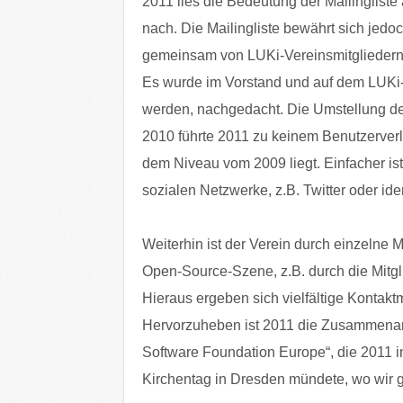
2011 lies die Bedeutung der Mailingliste 
nach. Die Mailingliste bewährt sich jedo
gemeinsam von LUKi-Vereinsmitgliedern 
Es wurde im Vorstand und auf dem LUKi-T
werden, nachgedacht. Die Umstellung d
2010 führte 2011 zu keinem Benutzerverlu
dem Niveau vom 2009 liegt. Einfacher is
sozialen Netzwerke, z.B. Twitter oder iden
Weiterhin ist der Verein durch einzelne M
Open-Source-Szene, z.B. durch die Mitgli
Hieraus ergeben sich vielfältige Kontakt
Hervorzuheben ist 2011 die Zusammenarb
Software Foundation Europe“, die 2011 
Kirchentag in Dresden mündete, wo wir 