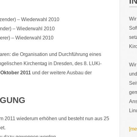
I
Wir
itzender) – Wiederwahl 2010
Sof
zender) – Wiederwahl 2010
set
erer) – Wiederwahl 2010
Kir
waren: die Organisation und Durchführung eines
gelischen Kirchentag in Dresden, des 8. LUKi-
Wir
. Oktober 2011
und der weitere Ausbau der
und
Sei
gem
EGUNG
Ans
Lin
mm 2011 wiederum erhöhen und besteht nun aus 25
et.
[me
neu dazu gewonnen werden.