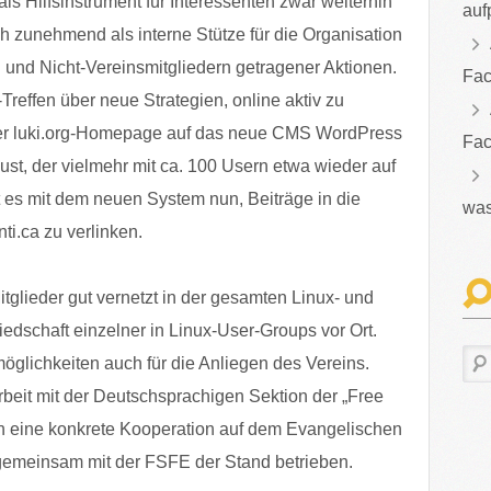
als Hilfsinstrument für Interessenten zwar weiterhin
auf
ch zunehmend als interne Stütze für die Organisation
und Nicht-Vereinsmitgliedern getragener Aktionen.
Fac
reffen über neue Strategien, online aktiv zu
er luki.org-Homepage auf das neue CMS WordPress
Fac
st, der vielmehr mit ca. 100 Usern etwa wieder auf
t es mit dem neuen System nun, Beiträge in die
was
ti.ca zu verlinken.
itglieder gut vernetzt in der gesamten Linux- und
edschaft einzelner in Linux-User-Groups vor Ort.
möglichkeiten auch für die Anliegen des Vereins.
eit mit der Deutschsprachigen Sektion der „Free
in eine konkrete Kooperation auf dem Evangelischen
gemeinsam mit der FSFE der Stand betrieben.