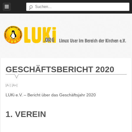
Weiter
zum
Inhalt
LUKi
Linux
E.V.
User
im
GESCHÄFTSBERICHT 2020
Bereich
der
[A-]
[A+]
Kirchen
LUKi e.V. – Bericht über das Geschäftsjahr 2020
1. VEREIN