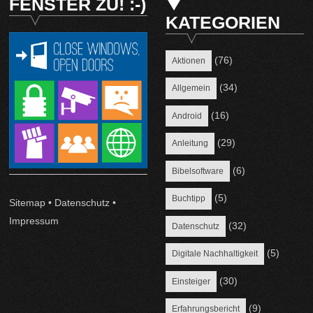
FENSTER ZU! :-)
KATEGORIEN
(76)
Aktionen
(34)
Allgemein
(16)
Android
(29)
Anleitung
(6)
Bibelsoftware
(5)
Buchtipp
Sitemap
•
Datenschutz
•
Impressum
(32)
Datenschutz
(5)
Digitale Nachhaltigkeit
(30)
Einsteiger
(9)
Erfahrungsbericht