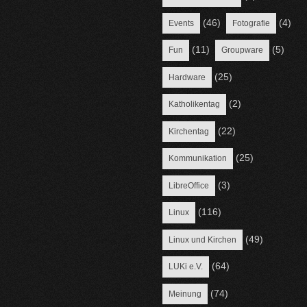
(46)
(4)
Events
Fotografie
(11)
(5)
Fun
Groupware
(25)
Hardware
(2)
Katholikentag
(22)
Kirchentag
(25)
Kommunikation
(3)
LibreOffice
(116)
Linux
(49)
Linux und Kirchen
(64)
LUKi e.V.
(74)
Meinung