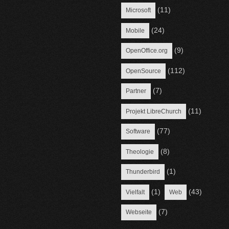
(11)
Microsoft
(24)
Mobile
(9)
OpenOffice.org
(112)
OpenSource
(7)
Partner
(11)
Projekt LibreChurch
(77)
Software
(8)
Theologie
(1)
Thunderbird
(1)
(43)
Vielfalt
Web
(7)
Webseite