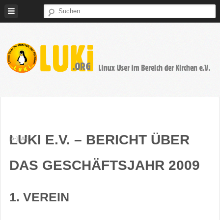
Weiter
zum
Inhalt
LUKi
Linux
E.V.
User
im
Bereich
der
LUKI E.V. – BERICHT ÜBER
[A-]
[A+]
Kirchen
DAS GESCHÄFTSJAHR 2009
1. VEREIN