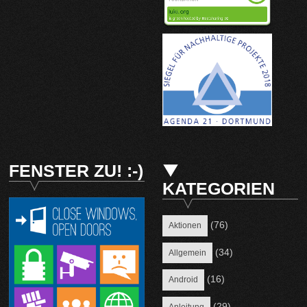
FENSTER ZU! :-)
KATEGORIEN
(76)
Aktionen
(34)
Allgemein
(16)
Android
(29)
Anleitung