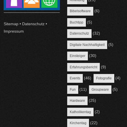
(6)
Bibelsoftware
(5)
Buchtipp
Sitemap
•
Datenschutz
•
Impressum
(32)
Datenschutz
(5)
Digitale Nachhaltigkeit
(30)
Einsteiger
(9)
Erfahrungsbericht
(46)
(4)
Events
Fotografie
(11)
(5)
Fun
Groupware
(25)
Hardware
(2)
Katholikentag
(22)
Kirchentag