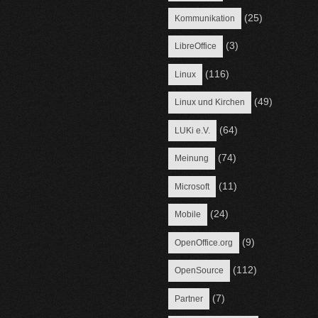
(25)
Kommunikation
(3)
LibreOffice
(116)
Linux
(49)
Linux und Kirchen
(64)
LUKi e.V.
(74)
Meinung
(11)
Microsoft
(24)
Mobile
(9)
OpenOffice.org
(112)
OpenSource
(7)
Partner