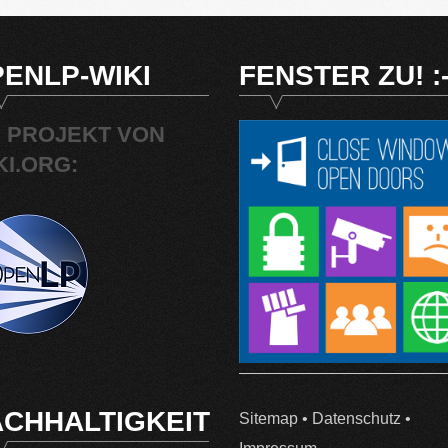
ENLP-WIKI
FENSTER ZU! :-
N PROJEKT VON
KI.ORG:
CHHALTIGKEIT
Sitemap
•
Datenschutz
•