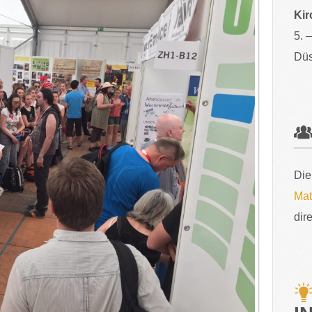
Kir
5. 
Düs
Die
Mat
dir