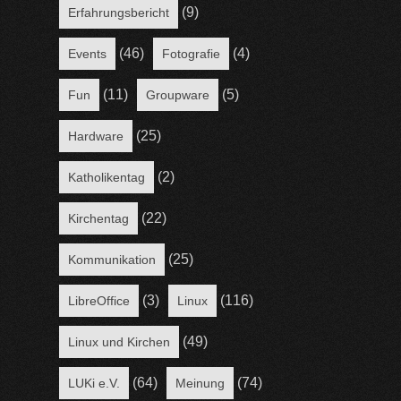
(9)
Erfahrungsbericht
(46)
(4)
Events
Fotografie
(11)
(5)
Fun
Groupware
(25)
Hardware
(2)
Katholikentag
(22)
Kirchentag
(25)
Kommunikation
(3)
(116)
LibreOffice
Linux
(49)
Linux und Kirchen
(64)
(74)
LUKi e.V.
Meinung