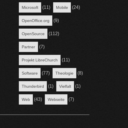
(11)
(24)
Microsoft
Mobile
(9)
OpenOffice.org
(112)
OpenSource
(7)
Partner
(11)
Projekt LibreChurch
(77)
(8)
Software
Theologie
(1)
(1)
Thunderbird
Vielfalt
(43)
(7)
Web
Webseite