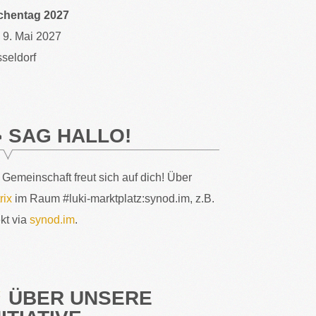
chentag 2027
– 9. Mai 2027
seldorf
SAG HALLO!
 Gemeinschaft freut sich auf dich! Über
rix
im Raum #luki-marktplatz:synod.im, z.B.
ekt via
synod.im
.
ÜBER UNSERE