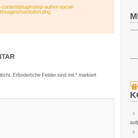
wp-content/plugins/wp-author-social-
d/images/mastodon.png
M
NTAR
licht.
Erforderliche Felder sind mit
*
markiert
K
auf