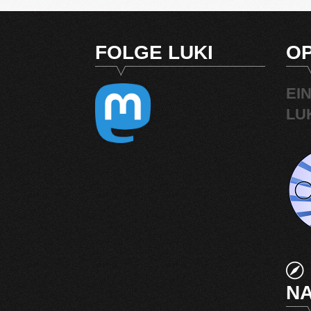
FOLGE LUKI
OP
EI
LU
NA