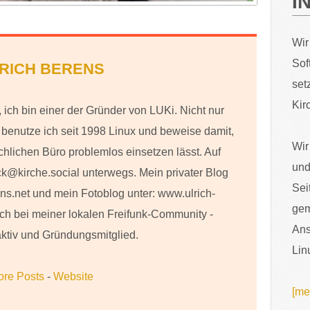
I
Wir
Sof
RICH BERENS
set
Kir
 ich bin einer der Gründer von LUKi. Nicht nur
h benutze ich seit 1998 Linux und beweise damit,
Wir
chlichen Büro problemlos einsetzen lässt. Auf
und
ck@kirche.social unterwegs. Mein privater Blog
Sei
ens.net und mein Fotoblog unter: www.ulrich-
gem
ch bei meiner lokalen Freifunk-Community -
Ans
 aktiv und Gründungsmitglied.
Lin
ore Posts
-
Website
[me