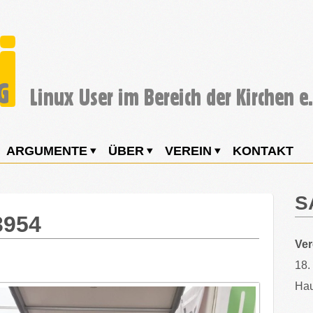
ARGUMENTE
ÜBER
VEREIN
KONTAKT
S
3954
Ve
18.
Hau