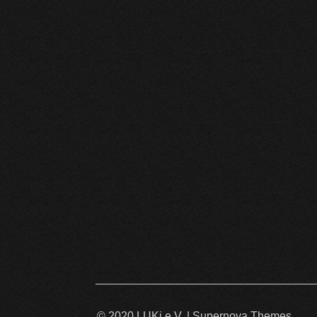
© 2020 LUKi e.V.
|
Supernova Themes