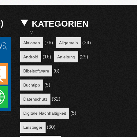
)
KATEGORIEN
(76)
(34)
Aktionen
Allgemein
(16)
(29)
Android
Anleitung
(6)
Bibelsoftware
(5)
Buchtipp
(32)
Datenschutz
(5)
Digitale Nachhaltigkeit
(30)
Einsteiger