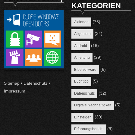
KATEGORIEN
(76)
Aktionen
(34)
Allgemein
(16)
Android
(29)
Anleitung
(6)
Bibelsoftware
(5)
Buchtipp
Sitemap
•
Datenschutz
•
Impressum
(32)
Datenschutz
(5)
Digitale Nachhaltigkeit
(30)
Einsteiger
(9)
Erfahrungsbericht