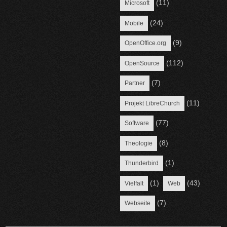
(11)
Microsoft
(24)
Mobile
(9)
OpenOffice.org
(112)
OpenSource
(7)
Partner
(11)
Projekt LibreChurch
(77)
Software
(8)
Theologie
(1)
Thunderbird
(1)
(43)
Vielfalt
Web
(7)
Webseite