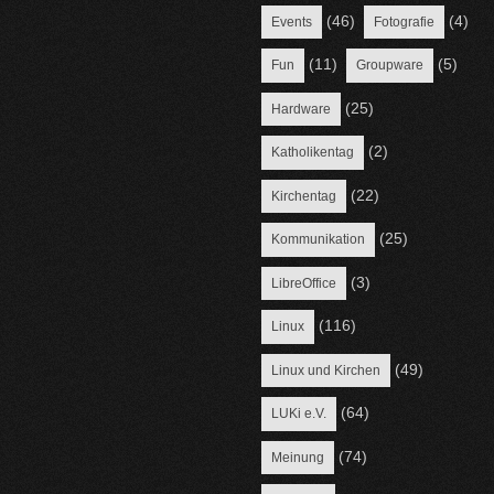
(46)
(4)
Events
Fotografie
(11)
(5)
Fun
Groupware
(25)
Hardware
(2)
Katholikentag
(22)
Kirchentag
(25)
Kommunikation
(3)
LibreOffice
(116)
Linux
(49)
Linux und Kirchen
(64)
LUKi e.V.
(74)
Meinung