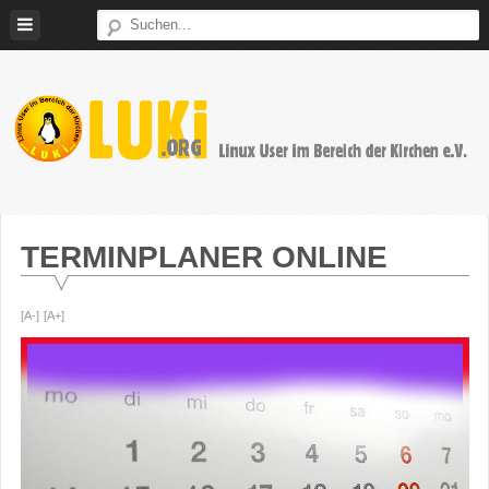
Weiter
zum
Inhalt
LUKi
Linux
E.V.
User
im
TERMINPLANER ONLINE
Bereich
der
[A-]
[A+]
Kirchen