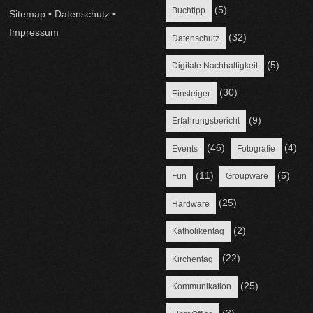
(5)
Buchtipp
Sitemap
•
Datenschutz
•
Impressum
(32)
Datenschutz
(5)
Digitale Nachhaltigkeit
(30)
Einsteiger
(9)
Erfahrungsbericht
(46)
(4)
Events
Fotografie
(11)
(5)
Fun
Groupware
(25)
Hardware
(2)
Katholikentag
(22)
Kirchentag
(25)
Kommunikation