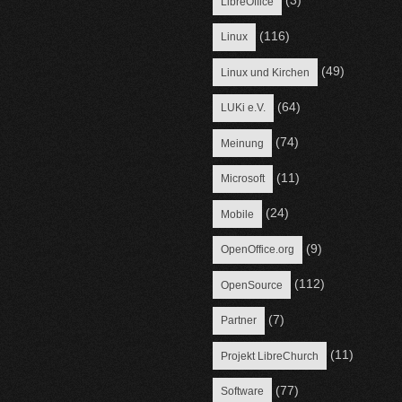
(3)
LibreOffice
(116)
Linux
(49)
Linux und Kirchen
(64)
LUKi e.V.
(74)
Meinung
(11)
Microsoft
(24)
Mobile
(9)
OpenOffice.org
(112)
OpenSource
(7)
Partner
(11)
Projekt LibreChurch
(77)
Software