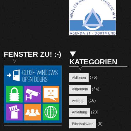
FENSTER ZU! :-)
KATEGORIEN
(76)
Aktionen
(34)
Allgemein
(16)
Android
(29)
Anleitung
(6)
Bibelsoftware