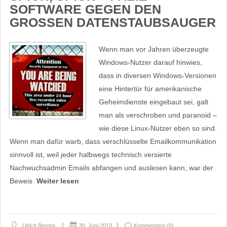
SOFTWARE GEGEN DEN
GROSSEN DATENSTAUBSAUGER
Wenn man vor Jahren überzeugte
Windows-Nutzer darauf hinwies,
dass in diversen Windows-Versionen
eine Hintertür für amerikanische
Geheimdienste eingebaut sei, galt
man als verschroben und paranoid –
wie diese Linux-Nutzer eben so sind.
Wenn man dafür warb, dass verschlüsselte Emailkommunikation
sinnvoll ist, weil jeder halbwegs technisch versierte
Nachwuchsadmin Emails abfangen und auslesen kann, war der
Beweis
Weiter lesen
Ulrich Berens
30. Juni 2013
Kommentare (6)