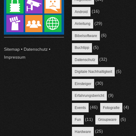
(16)
Android
(29)
Anleitung
(6)
Bibelsoftware
(5)
Buchtipp
Sitemap
•
Datenschutz
•
Impressum
(32)
Datenschutz
(5)
Digitale Nachhaltigkeit
(30)
Einsteiger
(9)
Erfahrungsbericht
(46)
(4)
Events
Fotografie
(11)
(5)
Fun
Groupware
(25)
Hardware