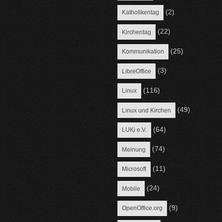
(2)
Katholikentag
(22)
Kirchentag
(25)
Kommunikation
(3)
LibreOffice
(116)
Linux
(49)
Linux und Kirchen
(64)
LUKi e.V.
(74)
Meinung
(11)
Microsoft
(24)
Mobile
(9)
OpenOffice.org