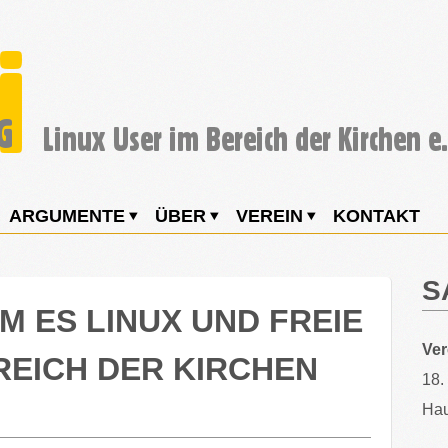
ARGUMENTE
ÜBER
VEREIN
KONTAKT
S
 ES LINUX UND FREIE
Ve
REICH DER KIRCHEN
18.
Hau