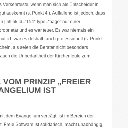
as Verkehrteste, wenn man sich als Entscheider in
t auskennt (s. Punkt 4.). Auffallend ist jedoch, dass
n [intlink id=“154″ type=“page“]nur einer
proprietär und es war teuer. Es war niemals ein
utlich war es deshalb auch professionell (s. Punkt
chein, als seien die Berater nicht besonders
uch die Unbedarftheit der Kirchenleute zum
E VOM PRINZIP „FREIER
ANGELIUM IST
mit dem Evangelium verträgt, ist im Bereich der
. Freie Software ist solidarisch, macht unabhängig,