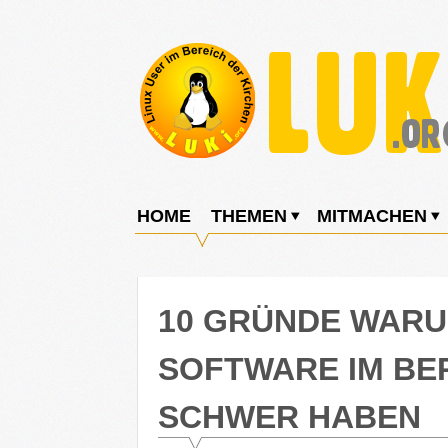
Weiter
zum
Inhalt
LUKi
Linux
E.V.
User
HOME
THEMEN
MITMACHEN
im
Bereich
der
10 GRÜNDE WARUM
Kirchen
SOFTWARE IM BE
SCHWER HABEN