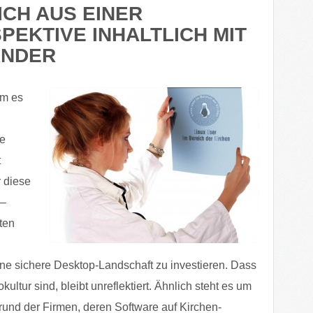
ICH AUS EINER
PEKTIVE INHALTLICH MIT
ANDER
em es
ie
t
r diese
 –
ten
ine sichere Desktop-Landschaft zu investieren. Dass
ultur sind, bleibt unreflektiert. Ähnlich steht es um
und der Firmen, deren Software auf Kirchen-