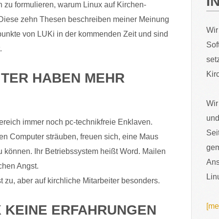
I
n zu formulieren, warum Linux auf Kirchen-
 Diese zehn Thesen beschreiben meiner Meinung
Wir
rpunkte von LUKi in der kommenden Zeit und sind
Sof
.
set
Kir
ITER HABEN MEHR
Wir
und
Bereich immer noch pc-technikfreie Enklaven.
Sei
egen Computer sträuben, freuen sich, eine Maus
gem
 können. Ihr Betriebssystem heißt Word. Mailen
Ans
chen Angst.
Lin
st zu, aber auf kirchliche Mitarbeiter besonders.
[me
UX KEINE ERFAHRUNGEN