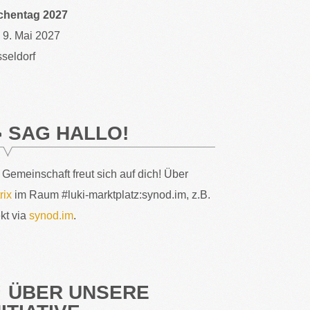
chentag 2027
– 9. Mai 2027
seldorf
SAG HALLO!
 Gemeinschaft freut sich auf dich! Über
rix
im Raum #luki-marktplatz:synod.im, z.B.
ekt via
synod.im
.
ÜBER UNSERE