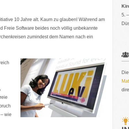
Kir
5. 
tiative 10 Jahre alt. Kaum zu glauben! Während am
Düs
nd Freie Software beides noch völlig unbekannte
Kirchenkreisen zumindest dem Namen nach ein
reich
Die
Mat
,
dir
reie
bruch
 – wie