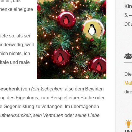
felt, das
Kir
enke eine gute
5. 
Düs
ele so, als sei
nderwertig, weil
mich nichts, ich
itale und reale
Die
Mat
eschenk
(von
(ein-)schenken
, also dem Bewirten
dir
agung des Eigentums, zum Beispiel einer Sache oder
e Gegenleistung zu verlangen. Im übertragenen
Aufmerksamkeit
,
sein Vertrauen
oder
seine Liebe