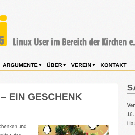
ARGUMENTE
ÜBER
VEREIN
KONTAKT
S
 – EIN GESCHENK
Ve
18.
Hau
Schenken und