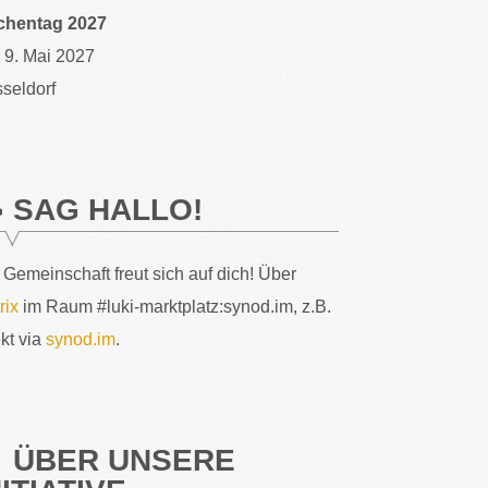
chentag 2027
– 9. Mai 2027
seldorf
SAG HALLO!
 Gemeinschaft freut sich auf dich! Über
rix
im Raum #luki-marktplatz:synod.im, z.B.
ekt via
synod.im
.
ÜBER UNSERE