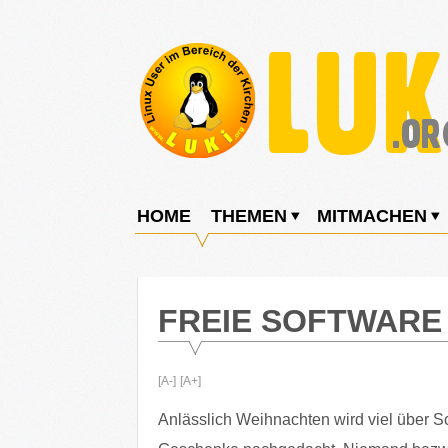
Weiter
zum
Inhalt
LUKi
Linux
E.V.
User
HOME
THEMEN
MITMACHEN
im
Bereich
der
FREIE SOFTWARE
Kirchen
[A-]
[A+]
Anlässlich Weihnachten wird viel über 