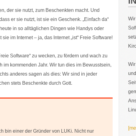
I
den, der sie nutzt, zum Beschenkten macht. Und
Wir
 dass er sie nutzt, ist sie ein Geschenk. „Einfach da“
Sof
x heute in so alltäglichen Dingen wie Handys oder
set
sie im Internet – ja, das Internet „ist“ Freie Software!
Kir
reie Software“ zu wecken, zu fördern und wach zu
Wir
ch im kommenden Jahr. Wir tun dies im Bewusstsein,
und
ts anderes sagen als dies: Wir sind in jeder
Sei
chen stets Beschenkte durch Gott.
gem
Ans
Lin
[me
ch bin einer der Gründer von LUKi. Nicht nur