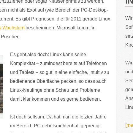
I
ichzuziehen oder sogar Klassenprimus zu werden.
eben nicht als Exot auf (wie Bereich der PC-Desktop-
Wir
urrent. Es gibt Prognosen, die für 2011 gerade Linux
Sof
es Wachstum
bescheinigen. Microsoft kommt in
set
e Puschen.
Kir
Es geht also doch: Linux kann seine
Wir
Komplexität – zumindest bereits auf Telefonen
und
und Tablets – so gut in eine einfache, intuitiv zu
Sei
bedienende Oberfläche packen, so dass auch
gem
Linux-Neulinge ohne Scheu und Probleme
Ans
damit klar kommen und es gerne bedienen.
Lin
Ist doch seltsam. Da hat man die letzten Jahre
[me
im Bereich PC gebetsmühlenhaft gepredigt: