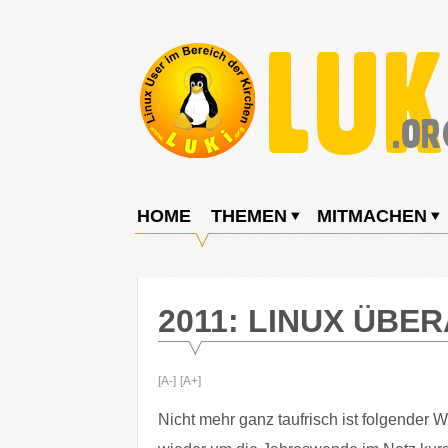
Weiter
zum
Inhalt
LUKi
Linux
E.V.
User
HOME
THEMEN
MITMACHEN
im
Bereich
der
2011: LINUX ÜBE
Kirchen
[A-]
[A+]
Nicht mehr ganz taufrisch ist folgender Wi