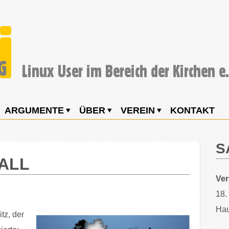
ARGUMENTE
ÜBER
VEREIN
KONTAKT
S
RALL
Ve
18.
Hau
tz, der