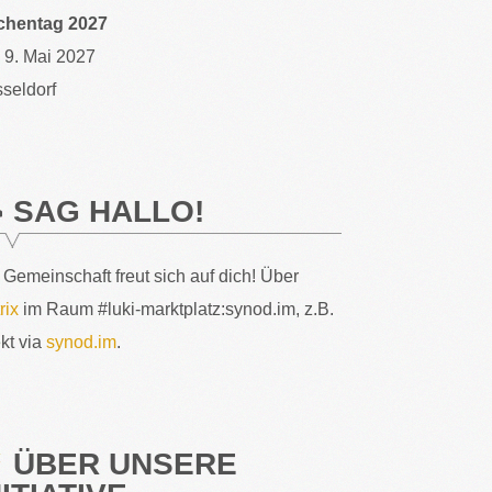
chentag 2027
– 9. Mai 2027
seldorf
SAG HALLO!
 Gemeinschaft freut sich auf dich! Über
rix
im Raum #luki-marktplatz:synod.im, z.B.
ekt via
synod.im
.
ÜBER UNSERE