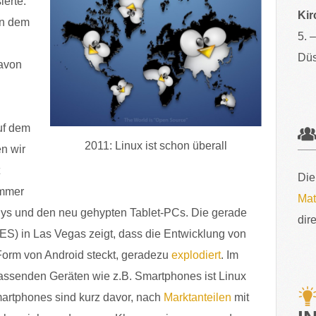
erte:
Kir
in dem
5. 
Düs
davon
auf dem
2011: Linux ist schon überall
n wir
Die
immer
Mat
dys und den neu gehypten Tablet-PCs. Die gerade
dir
S) in Las Vegas zeigt, dass die Entwicklung von
 Form von Android steckt, geradezu
explodiert
. Im
assenden Geräten wie z.B. Smartphones ist Linux
martphones sind kurz davor, nach
Marktanteilen
mit