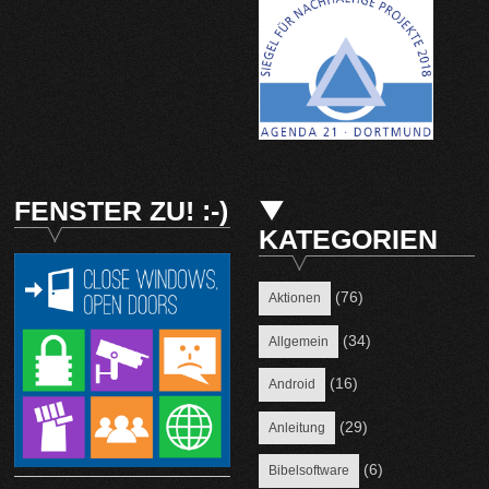
FENSTER ZU! :-)
KATEGORIEN
(76)
Aktionen
(34)
Allgemein
(16)
Android
(29)
Anleitung
(6)
Bibelsoftware