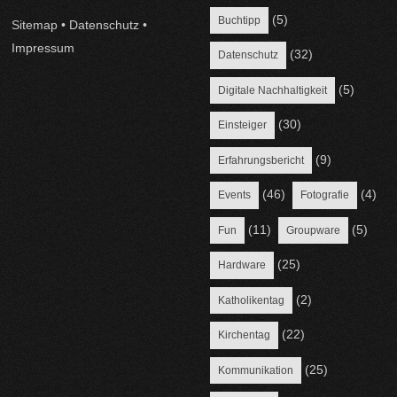
(5)
Buchtipp
Sitemap
•
Datenschutz
•
Impressum
(32)
Datenschutz
(5)
Digitale Nachhaltigkeit
(30)
Einsteiger
(9)
Erfahrungsbericht
(46)
(4)
Events
Fotografie
(11)
(5)
Fun
Groupware
(25)
Hardware
(2)
Katholikentag
(22)
Kirchentag
(25)
Kommunikation