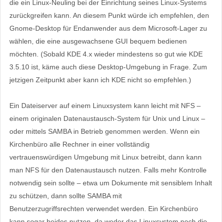
die ein Linux-Neuling bei der Einrichtung seines Linux-Systems
zurückgreifen kann. An diesem Punkt würde ich empfehlen, den
Gnome-Desktop für Endanwender aus dem Microsoft-Lager zu
wählen, die eine ausgewachsene GUI bequem bedienen
möchten. (Sobald KDE 4.x wieder mindestens so gut wie KDE
3.5.10 ist, käme auch diese Desktop-Umgebung in Frage. Zum
jetzigen Zeitpunkt aber kann ich KDE nicht so empfehlen.)
Ein Dateiserver auf einem Linuxsystem kann leicht mit NFS –
einem originalen Datenaustausch-System für Unix und Linux –
oder mittels SAMBA in Betrieb genommen werden. Wenn ein
Kirchenbüro alle Rechner in einer vollständig
vertrauenswürdigen Umgebung mit Linux betreibt, dann kann
man NFS für den Datenaustausch nutzen. Falls mehr Kontrolle
notwendig sein sollte – etwa um Dokumente mit sensiblem Inhalt
zu schützen, dann sollte SAMBA mit
Benutzerzugriffsrechten verwendet werden. Ein Kirchenbüro
kann sogar beides nutzen, da weder das Linuxsystem noch die