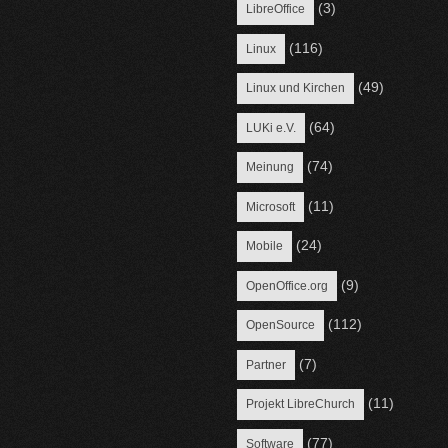
(3)
LibreOffice
(116)
Linux
(49)
Linux und Kirchen
(64)
LUKi e.V.
(74)
Meinung
(11)
Microsoft
(24)
Mobile
(9)
OpenOffice.org
(112)
OpenSource
(7)
Partner
(11)
Projekt LibreChurch
(77)
Software