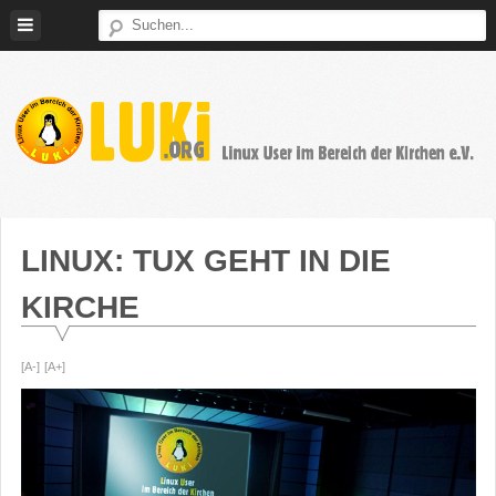
Weiter
zum
Inhalt
LUKi
Linux
E.V.
User
im
LINUX: TUX GEHT IN DIE
Bereich
KIRCHE
der
Kirchen
[A-]
[A+]