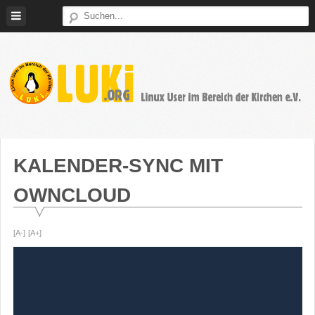
Weiter
zum
Inhalt
LUKi
Linux
E.V.
User
im
KALENDER-SYNC MIT
Bereich
OWNCLOUD
der
Kirchen
[A-]
[A+]