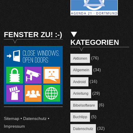
FENSTER ZU! :-)
KATEGORIEN
(76)
Aktionen
(34)
Allgemein
(16)
Android
(29)
Anleitung
(6)
Bibelsoftware
(5)
Buchtipp
Sitemap
•
Datenschutz
•
Impressum
(32)
Datenschutz