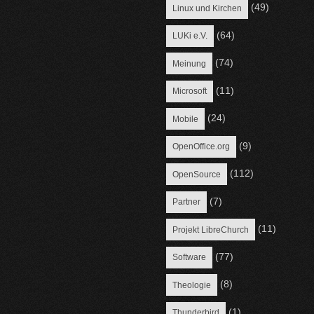
(49)
Linux und Kirchen
(64)
LUKi e.V.
(74)
Meinung
(11)
Microsoft
(24)
Mobile
(9)
OpenOffice.org
(112)
OpenSource
(7)
Partner
(11)
Projekt LibreChurch
(77)
Software
(8)
Theologie
(1)
Thunderbird