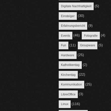
(5)
Digitale Nachhaltigkeit
(30)
Einsteiger
(9)
Erfahrungsbericht
(46)
(4)
Events
Fotografie
(11)
(5)
Fun
Groupware
(25)
Hardware
(2)
Katholikentag
(22)
Kirchentag
(25)
Kommunikation
(3)
LibreOffice
(116)
Linux