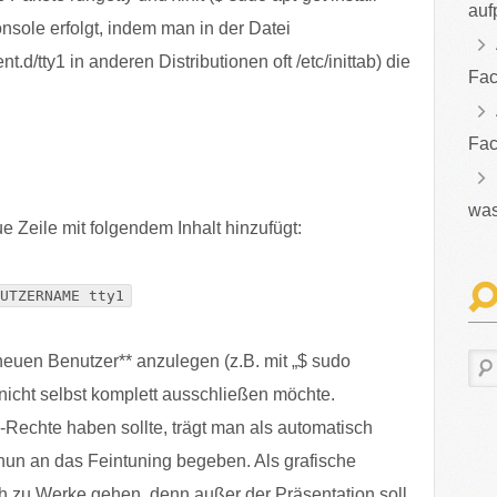
auf
onsole erfolgt, indem man in der Datei
ent.d/tty1 in anderen Distributionen oft /etc/inittab) die
Fac
Fac
was
 Zeile mit folgendem Inhalt hinzufügt:
UTZERNAME tty1
 neuen Benutzer** anzulegen (z.B. mit „$ sudo
nicht selbst komplett ausschließen möchte.
-Rechte haben sollte, trägt man als automatisch
 nun an das Feintuning begeben. Als grafische
h zu Werke gehen, denn außer der Präsentation soll