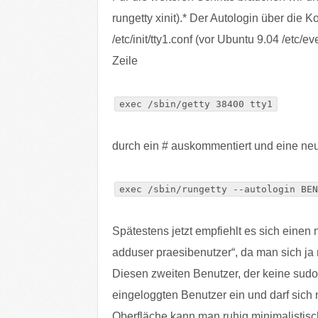
rungetty xinit).* Der Autologin über die K
/etc/init/tty1.conf (vor Ubuntu 9.04 /etc/ev
Zeile
exec /sbin/getty 38400 tty1
durch ein # auskommentiert und eine neue
exec /sbin/rungetty --autologin BEN
Spätestens jetzt empfiehlt es sich einen
adduser praesibenutzer“, da man sich ja 
Diesen zweiten Benutzer, der keine sudo
eingeloggten Benutzer ein und darf sich
Oberfläche kann man ruhig minimalistisc