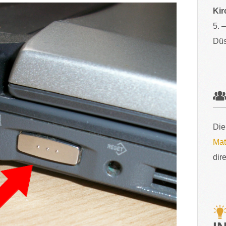
Kir
5. 
Düs
Die
Mat
dir