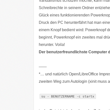
Vandalismus schützen möchte, kann man
Schreibrechte in seinem Ordner entzie
Glück eines funktionierenden Powerknop
Druck den PC herunterfährt hat man eine
einem Knopf bedient wird: Powerknopf dr
beginnt, Powerknopf ein zweites mal drü
herunter. Voila!
Der benutzerfreundlichste Computer d
——
*… und natürlich Open/LibreOffice Impres
zweiten Weg zum Autologin (xinit muss au
su - BENUTZERNAME -c startx