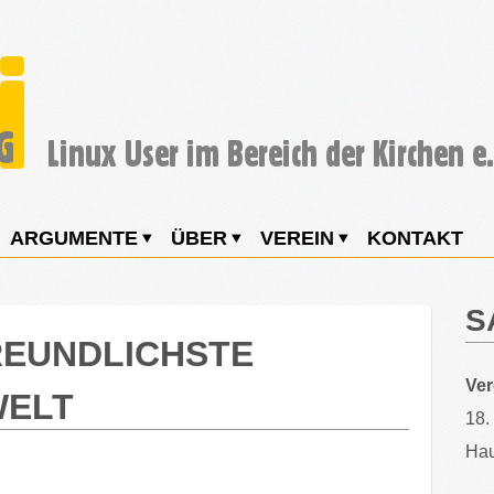
ARGUMENTE
ÜBER
VEREIN
KONTAKT
S
REUNDLICHSTE
Ve
WELT
18.
Hau