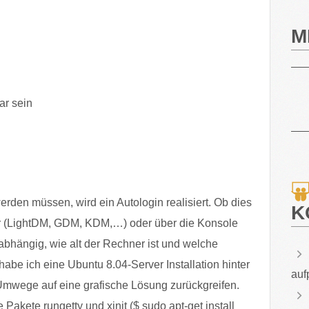
M
ar sein
rden müssen, wird ein Autologin realisiert. Ob dies
K
er (LightDM, GDM, KDM,…) oder über die Konsole
n abhängig, wie alt der Rechner ist und welche
 habe ich eine Ubuntu 8.04-Server Installation hinter
auf
Umwege auf eine grafische Lösung zurückgreifen.
 Pakete rungetty und xinit ($ sudo apt-get install