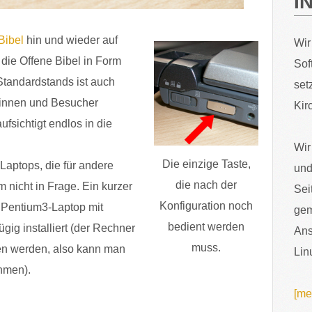
I
Bibel
hin und wieder auf
Wir
die Offene Bibel in Form
Sof
Standardstands ist auch
set
rinnen und Besucher
Kir
fsichtigt endlos in die
Wir
Die einzige Taste,
Laptops, die für andere
und
die nach der
 nicht in Frage. Ein kurzer
Sei
Konfiguration noch
n Pentium3-Laptop mit
gem
bedient werden
ig installiert (der Rechner
Ans
muss.
sen werden, also kann man
Lin
ehmen).
[me