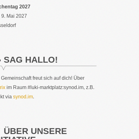
chentag 2027
– 9. Mai 2027
seldorf
SAG HALLO!
 Gemeinschaft freut sich auf dich! Über
rix
im Raum #luki-marktplatz:synod.im, z.B.
ekt via
synod.im
.
ÜBER UNSERE