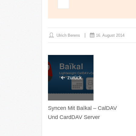
Ulrich Berens
16. August 2014
zurück
Syncen Mit Baïkal – CalDAV
Und CardDAV Server