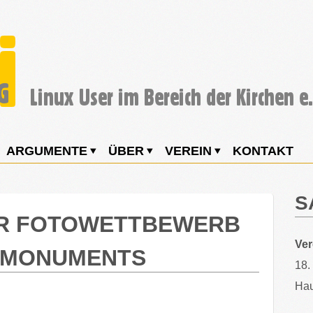
ARGUMENTE
ÜBER
VEREIN
KONTAKT
S
ER FOTOWETTBEWERB
Ve
S MONUMENTS
18.
Hau