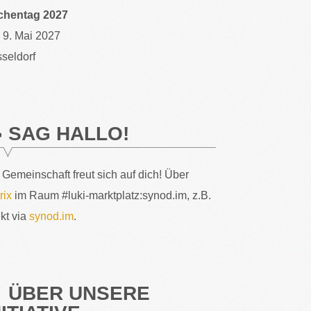
chentag 2027
– 9. Mai 2027
seldorf
SAG HALLO!
 Gemeinschaft freut sich auf dich! Über
rix
im Raum #luki-marktplatz:synod.im, z.B.
ekt via
synod.im
.
ÜBER UNSERE