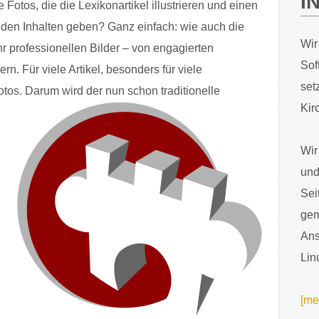
I
 Fotos, die die Lexikonartikel illustrieren und einen
nden Inhalten geben? Ganz einfach: wie auch die
Wir
hr professionellen Bilder – von engagierten
Sof
ern. Für viele Artikel, besonders für viele
set
otos.
Darum wird der nun schon traditionelle
Kir
Wir
und
Sei
gem
Ans
Lin
[me