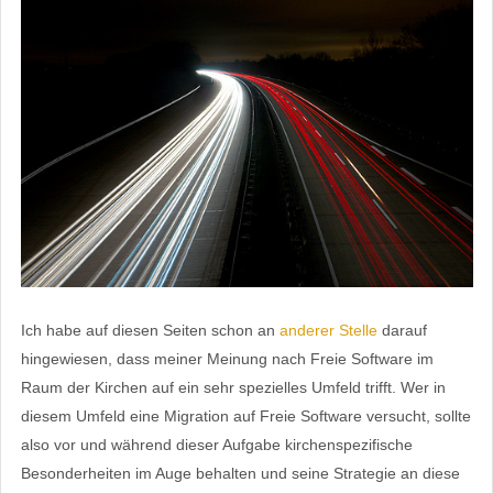
Ich habe auf diesen Seiten schon an
anderer Stelle
darauf
hingewiesen, dass meiner Meinung nach Freie Software im
Raum der Kirchen auf ein sehr spezielles Umfeld trifft. Wer in
diesem Umfeld eine Migration auf Freie Software versucht, sollte
also vor und während dieser Aufgabe kirchenspezifische
Besonderheiten im Auge behalten und seine Strategie an diese