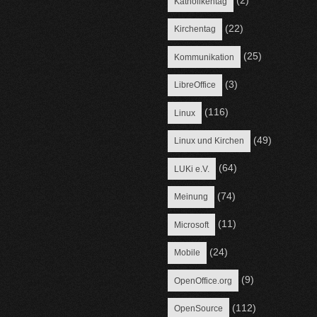
(2)
Katholikentag
(22)
Kirchentag
(25)
Kommunikation
(3)
LibreOffice
(116)
Linux
(49)
Linux und Kirchen
(64)
LUKi e.V.
(74)
Meinung
(11)
Microsoft
(24)
Mobile
(9)
OpenOffice.org
(112)
OpenSource