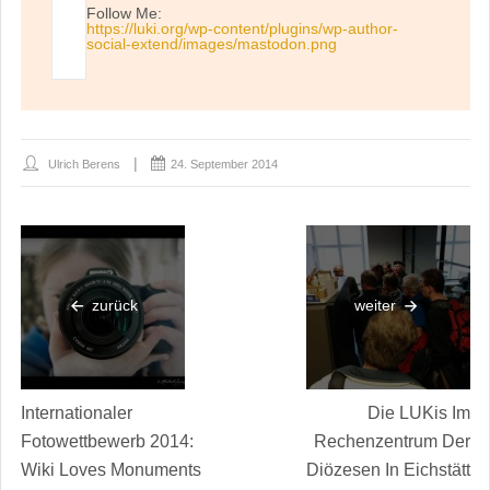
Follow Me:
https://luki.org/wp-content/plugins/wp-author-
social-extend/images/mastodon.png
Ulrich Berens
24. September 2014
zurück
weiter
Internationaler
Die LUKis Im
Fotowettbewerb 2014:
Rechenzentrum Der
Wiki Loves Monuments
Diözesen In Eichstätt