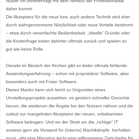
Nutzer oft unhinterfragt mit dem Nimbus der Professionalität
daher kommt.
Die Akzeptanz für die neue bzw. auch andere Technik wird eher
durch wahrgenommene Nützlichkeit oder neue Vorteile bestimmt
– etwa durch vereinfachte Bedienbarkeit. „Ideelle“ Gründe oder
die Kostenfrage treten dahinter oftmals zurück und spielen so
gut wie keine Rolle.
Gerade im Bereich der Kirchen gibt es leider oftmals fehlende
Anwendungserfahrung – schon mit proprietärer Software, aber
besonders auch mit Freier Software.
Dieses Manko kann sich leicht zu Ungunsten eines
Umstellungsprojekts auswirken: es geistern schneller Gerüchte
herum, die wiederum die Ängste bei den Nutzern nähren und die
zuletzt zur mangelnden Akzeptanz der neuen, unbekannten
Software beitragen. Und wo der Streit um die „richtige“ IT
sowieso gern als Vorwand für (interne) Machtkämpfe herhalten
muss, gibt eine Migration leicht eine willkommene Zielscheibe für