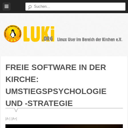
Weiter
zum
Inhalt
LUKi
Linux
E.V.
User
im
FREIE SOFTWARE IN DER
Bereich
KIRCHE:
der
Kirchen
UMSTIEGSPSYCHOLOGIE
UND -STRATEGIE
[A-]
[A+]