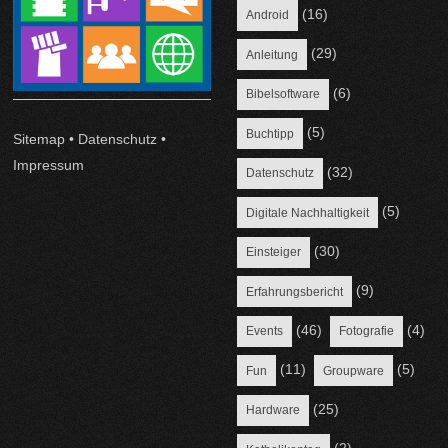
(16)
Android
(29)
Anleitung
(6)
Bibelsoftware
(5)
Buchtipp
Sitemap
•
Datenschutz
•
Impressum
(32)
Datenschutz
(5)
Digitale Nachhaltigkeit
(30)
Einsteiger
(9)
Erfahrungsbericht
(46)
(4)
Events
Fotografie
(11)
(5)
Fun
Groupware
(25)
Hardware