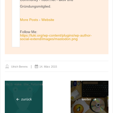
Gründungsmitglied.
More Posts
-
Website
Follow Me:
https://luki.org/wp-content/plugins/wp-author-
social-extend/images/mastodon.png
Ulrich Berens
14. März 2015
zurück
weiter