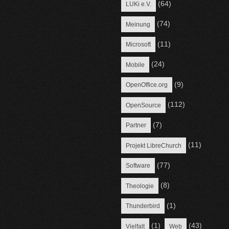
(64)
LUKi e.V.
(74)
Meinung
(11)
Microsoft
(24)
Mobile
(9)
OpenOffice.org
(112)
OpenSource
(7)
Partner
(11)
Projekt LibreChurch
(77)
Software
(8)
Theologie
(1)
Thunderbird
(1)
(43)
Vielfalt
Web