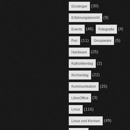
(30)
Einsteiger
(9)
Erfahrungsbericht
(46)
(4)
Events
Fotografie
(11)
(5)
Fun
Groupware
(25)
Hardware
(2)
Katholikentag
(22)
Kirchentag
(25)
Kommunikation
(3)
LibreOffice
(116)
Linux
(49)
Linux und Kirchen