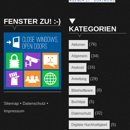
FENSTER ZU! :-)
KATEGORIEN
(76)
Aktionen
(34)
Allgemein
(16)
Android
(29)
Anleitung
(6)
Bibelsoftware
(5)
Buchtipp
Sitemap
•
Datenschutz
•
Impressum
(32)
Datenschutz
(5)
Digitale Nachhaltigkeit