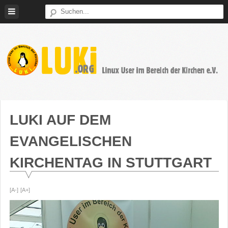
Weiter
zum
Inhalt
LUKi
Linux
E.V.
User
im
LUKI AUF DEM
Bereich
EVANGELISCHEN
der
Kirchen
KIRCHENTAG IN STUTTGART
[A-]
[A+]