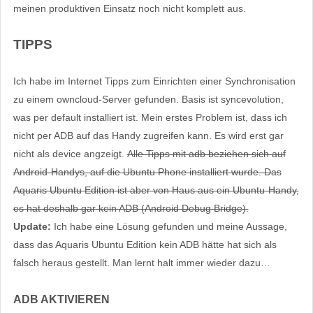
meinen produktiven Einsatz noch nicht komplett aus.
TIPPS
Ich habe im Internet Tipps zum Einrichten einer Synchronisation
zu einem owncloud-Server gefunden. Basis ist syncevolution,
was per default installiert ist. Mein erstes Problem ist, dass ich
nicht per ADB auf das Handy zugreifen kann. Es wird erst gar
nicht als device angzeigt.
Alle Tipps mit adb beziehen sich auf
Android-Handys, auf die Ubuntu Phone installiert wurde. Das
Aquaris Ubuntu Edition ist aber von Haus aus ein Ubuntu-Handy,
es hat deshalb gar kein ADB (Android Debug Bridge).
Update:
Ich habe eine Lösung gefunden und meine Aussage,
dass das Aquaris Ubuntu Edition kein ADB hätte hat sich als
falsch heraus gestellt. Man lernt halt immer wieder dazu…
ADB AKTIVIEREN