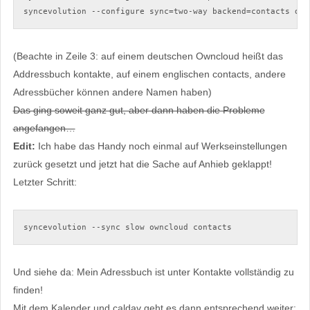
syncevolution --configure sync=two-way backend=contacts dat
(Beachte in Zeile 3: auf einem deutschen Owncloud heißt das
Addressbuch kontakte, auf einem englischen contacts, andere
Adressbücher können andere Namen haben)
Das ging soweit ganz gut, aber dann haben die Probleme
angefangen…
Edit:
Ich habe das Handy noch einmal auf Werkseinstellungen
zurück gesetzt und jetzt hat die Sache auf Anhieb geklappt!
Letzter Schritt:
syncevolution --sync slow owncloud contacts
Und siehe da: Mein Adressbuch ist unter Kontakte vollständig zu
finden!
Mit dem Kalender und caldav geht es dann entsprechend weiter: