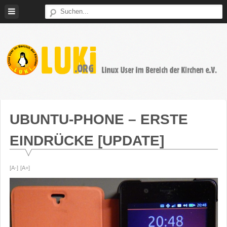
Weiter
zum
Inhalt
LUKi
Linux
E.V.
User
im
UBUNTU-PHONE – ERSTE
Bereich
EINDRÜCKE [UPDATE]
der
Kirchen
[A-]
[A+]