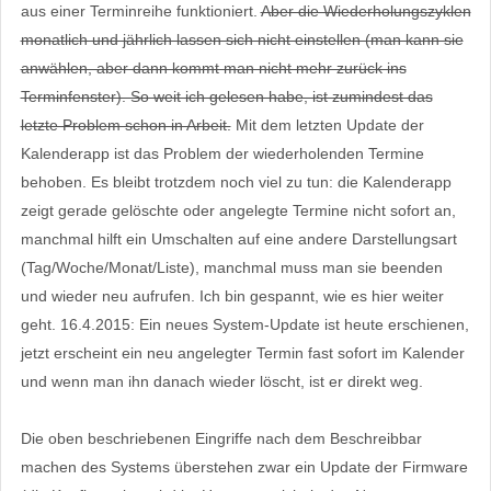
aus einer Terminreihe funktioniert.
Aber die Wiederholungszyklen
monatlich und jährlich lassen sich nicht einstellen (man kann sie
anwählen, aber dann kommt man nicht mehr zurück ins
Terminfenster). So weit ich gelesen habe, ist zumindest das
letzte Problem schon in Arbeit.
Mit dem letzten Update der
Kalenderapp ist das Problem der wiederholenden Termine
behoben. Es bleibt trotzdem noch viel zu tun: die Kalenderapp
zeigt gerade gelöschte oder angelegte Termine nicht sofort an,
manchmal hilft ein Umschalten auf eine andere Darstellungsart
(Tag/Woche/Monat/Liste), manchmal muss man sie beenden
und wieder neu aufrufen. Ich bin gespannt, wie es hier weiter
geht. 16.4.2015: Ein neues System-Update ist heute erschienen,
jetzt erscheint ein neu angelegter Termin fast sofort im Kalender
und wenn man ihn danach wieder löscht, ist er direkt weg.
Die oben beschriebenen Eingriffe nach dem Beschreibbar
machen des Systems überstehen zwar ein Update der Firmware