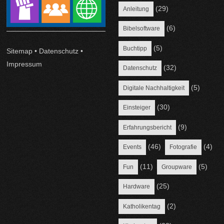
(29)
Anleitung
(6)
Bibelsoftware
(5)
Buchtipp
Sitemap
•
Datenschutz
•
Impressum
(32)
Datenschutz
(5)
Digitale Nachhaltigkeit
(30)
Einsteiger
(9)
Erfahrungsbericht
(46)
(4)
Events
Fotografie
(11)
(5)
Fun
Groupware
(25)
Hardware
(2)
Katholikentag