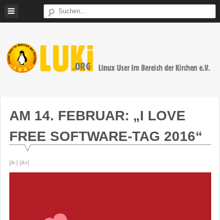
Weiter
zum
Inhalt
LUKi
Linux
E.V.
User
im
AM 14. FEBRUAR: „I LOVE
Bereich
FREE SOFTWARE-TAG 2016“
der
Kirchen
[A-]
[A+]