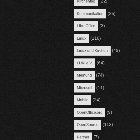
(22)
Kirchentag
(25)
Kommunikation
(3)
LibreOffice
(116)
Linux
(49)
Linux und Kirchen
(64)
LUKi e.V.
(74)
Meinung
(11)
Microsoft
(24)
Mobile
(9)
OpenOffice.org
(112)
OpenSource
(7)
Partner