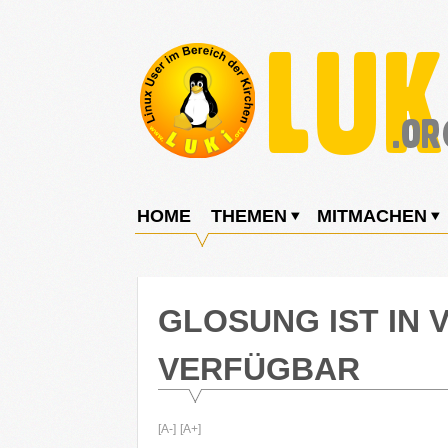
Weiter
zum
Inhalt
LUKi
Linux
E.V.
User
HOME
THEMEN
MITMACHEN
im
Bereich
der
GLOSUNG IST IN V
Kirchen
VERFÜGBAR
[A-]
[A+]