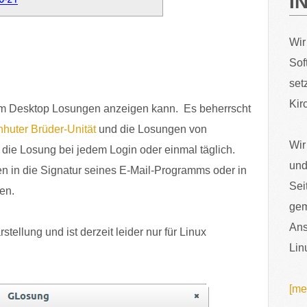
I
Wir
Sof
set
Kir
em Desktop Losungen anzeigen kann. Es beherrscht
nhuter Brüder-Unität
und die Losungen von
Wir
t die Losung bei jedem Login oder einmal täglich.
und
 in die Signatur seines E-Mail-Programms oder in
Sei
en.
gem
Ans
tellung und ist derzeit leider nur für Linux
Lin
[me