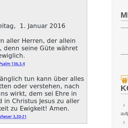
M
K
auf