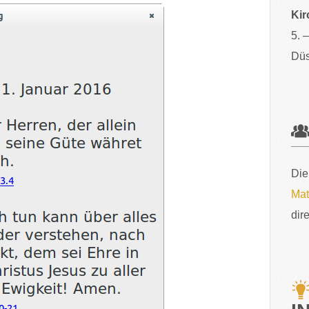
Kir
5. 
Düs
Die
Mat
dir