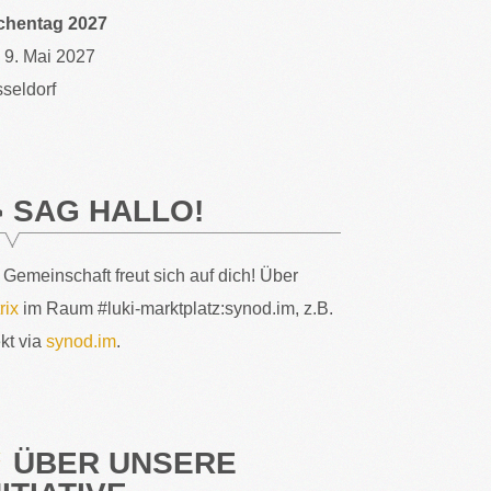
chentag 2027
– 9. Mai 2027
seldorf
SAG HALLO!
 Gemeinschaft freut sich auf dich! Über
rix
im Raum #luki-marktplatz:synod.im, z.B.
ekt via
synod.im
.
ÜBER UNSERE