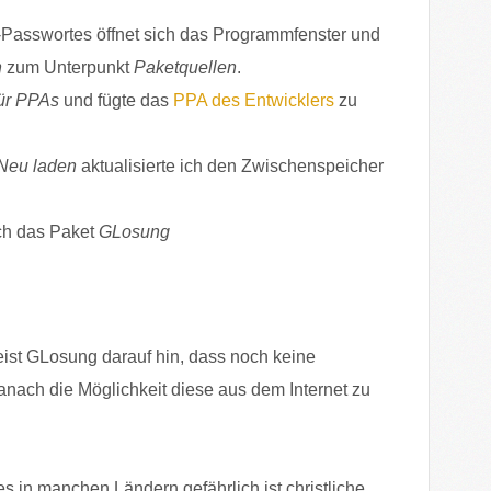
-Passwortes öffnet sich das Programmfenster und
n
zum Unterpunkt
Paketquellen
.
für PPAs
und fügte das
PPA des Entwicklers
zu
Neu laden
aktualisierte ich den Zwischenspeicher
ich das Paket
GLosung
weist GLosung darauf hin, dass noch keine
anach die Möglichkeit diese aus dem Internet zu
es in manchen Ländern gefährlich ist christliche