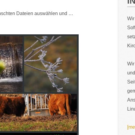
I
nschten Dateien auswählen und …
Wir
Sof
set
Kir
Wir
und
Sei
gem
Ans
Lin
[me