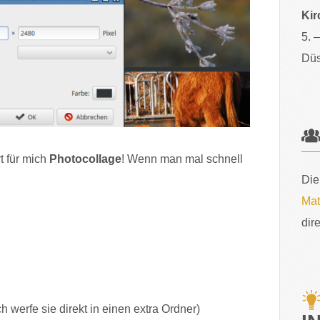
Kir
5. 
Düs
t für mich
Photocollage
! Wenn man mal schnell
Die
Mat
dir
h werfe sie direkt in einen extra Ordner)