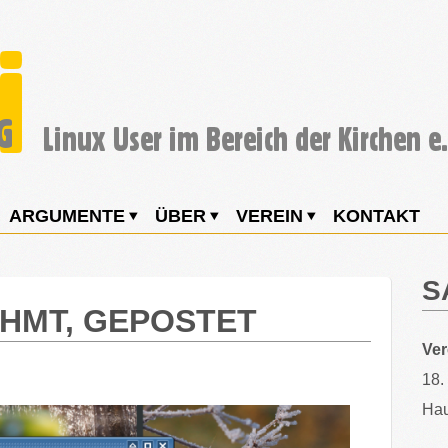
ARGUMENTE
ÜBER
VEREIN
KONTAKT
S
HMT, GEPOSTET
Ve
18.
Hau