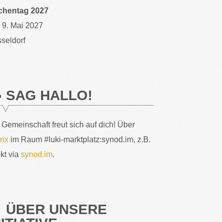
chentag 2027
– 9. Mai 2027
seldorf
SAG HALLO!
 Gemeinschaft freut sich auf dich! Über
rix
im Raum #luki-marktplatz:synod.im, z.B.
ekt via
synod.im
.
ÜBER UNSERE