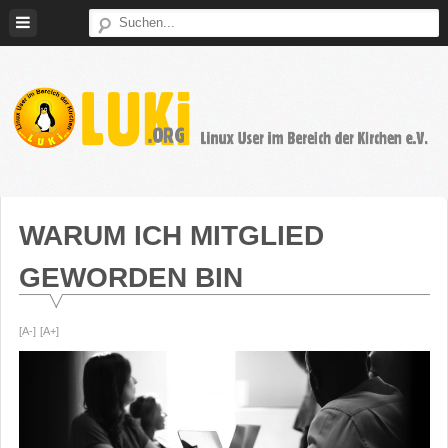
Weiter
zum
Inhalt
LUKi
Linux
E.V.
User
im
WARUM ICH MITGLIED
Bereich
GEWORDEN BIN
der
Kirchen
[A-]
[A+]