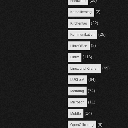
(25)
Hardware
(2)
Katholikentag
(22)
Kirchentag
(25)
Kommunikation
(3)
LibreOffice
(116)
Linux
(49)
Linux und Kirchen
(64)
LUKi e.V.
(74)
Meinung
(11)
Microsoft
(24)
Mobile
(9)
OpenOffice.org