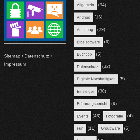
(34)
Allgemein
(16)
Android
(29)
Anleitung
(6)
Bibelsoftware
(5)
Buchtipp
Sitemap
•
Datenschutz
•
Impressum
(32)
Datenschutz
(5)
Digitale Nachhaltigkeit
(30)
Einsteiger
(9)
Erfahrungsbericht
(46)
(4)
Events
Fotografie
(11)
(5)
Fun
Groupware