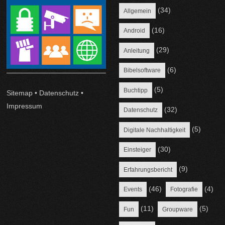
(34)
Allgemein
(16)
Android
(29)
Anleitung
(6)
Bibelsoftware
(5)
Buchtipp
Sitemap
•
Datenschutz
•
Impressum
(32)
Datenschutz
(5)
Digitale Nachhaltigkeit
(30)
Einsteiger
(9)
Erfahrungsbericht
(46)
(4)
Events
Fotografie
(11)
(5)
Fun
Groupware