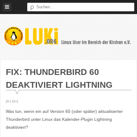
Weiter
zum
Inhalt
LUKi
Linux
E.V.
User
im
FIX: THUNDERBIRD 60
Bereich
DEAKTIVIERT LIGHTNING
der
Kirchen
[A-]
[A+]
Was tun, wenn ein auf Version 60 (oder später) aktualisierter
Thunderbird unter Linux das Kalender-Plugin Lightning
deaktiviert?