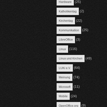
(25)
Hardware
(2)
Katholikentag
(22)
Kirchentag
(25)
Kommunikation
(3)
LibreOffice
(116)
Linux
(49)
Linux und Kirchen
(64)
LUKi e.V.
(74)
Meinung
(11)
Microsoft
(24)
Mobile
(9)
OpenOffice.org