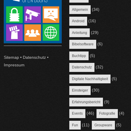
(34)
Allgemein
(16)
Android
(29)
Anleitung
(6)
Bibelsoftware
(5)
Buchtipp
Sitemap
•
Datenschutz
•
Impressum
(32)
Datenschutz
(5)
Digitale Nachhaltigkeit
(30)
Einsteiger
(9)
Erfahrungsbericht
(46)
(4)
Events
Fotografie
(11)
(5)
Fun
Groupware