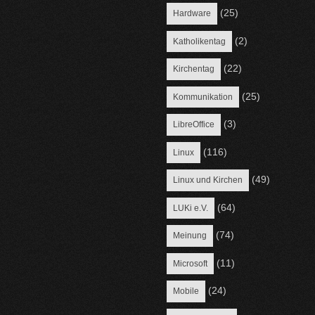
(25)
Hardware
(2)
Katholikentag
(22)
Kirchentag
(25)
Kommunikation
(3)
LibreOffice
(116)
Linux
(49)
Linux und Kirchen
(64)
LUKi e.V.
(74)
Meinung
(11)
Microsoft
(24)
Mobile