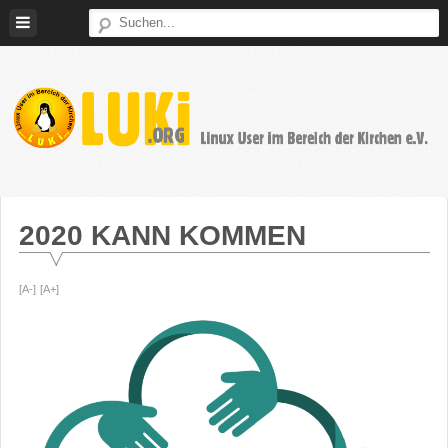
Weiter
zum
Inhalt
LUKi
Linux
E.V.
User
im
2020 KANN KOMMEN
Bereich
der
[A-]
[A+]
Kirchen