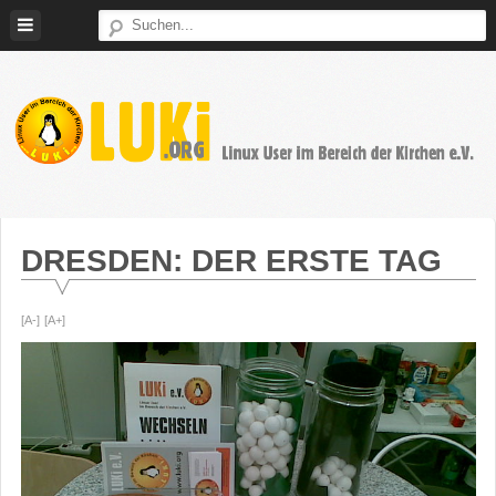
Weiter
zum
Inhalt
LUKi
Linux
E.V.
User
im
DRESDEN: DER ERSTE TAG
Bereich
der
[A-]
[A+]
Kirchen