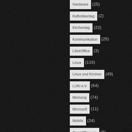
(25)
Hardware
(2)
Katholikentag
(22)
Kirchentag
(25)
Kommunikation
(3)
LibreOffice
(116)
Linux
(49)
Linux und Kirchen
(64)
LUKi e.V.
(74)
Meinung
(11)
Microsoft
(24)
Mobile