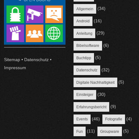
(34)
Allgemein
(16)
Android
(29)
Anleitung
(6)
Bibelsoftware
(5)
Buchtipp
Sitemap
•
Datenschutz
•
Impressum
(32)
Datenschutz
(5)
Digitale Nachhaltigkeit
(30)
Einsteiger
(9)
Erfahrungsbericht
(46)
(4)
Events
Fotografie
(11)
(5)
Fun
Groupware