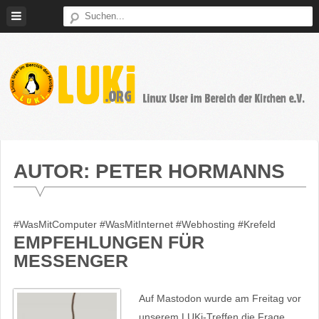
Weiter
zum
Inhalt
LUKi
Linux
E.V.
User
im
AUTOR:
PETER HORMANNS
Bereich
der
Kirchen
#WasMitComputer #WasMitInternet #Webhosting #Krefeld
EMPFEHLUNGEN FÜR
MESSENGER
Auf Mastodon wurde am Freitag vor
unserem LUKi-Treffen die Frage