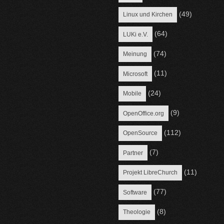
(49)
Linux und Kirchen
(64)
LUKi e.V.
(74)
Meinung
(11)
Microsoft
(24)
Mobile
(9)
OpenOffice.org
(112)
OpenSource
(7)
Partner
(11)
Projekt LibreChurch
(77)
Software
(8)
Theologie