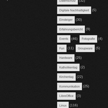
(32)
Datenschutz
(5)
Digitale Nachhaltigkeit
(30)
Einsteiger
(9)
Erfahrungsbericht
(46)
(4)
Events
Fotografie
(11)
(5)
Fun
Groupware
(25)
Hardware
(2)
Katholikentag
(22)
Kirchentag
(25)
Kommunikation
(3)
LibreOffice
(116)
Linux