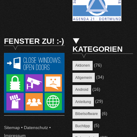
FENSTER ZU! :-)
KATEGORIEN
(76)
Aktionen
(34)
Allgemein
(16)
Android
(29)
Anleitung
(6)
Bibelsoftware
(5)
Buchtipp
Sitemap
•
Datenschutz
•
Impressum