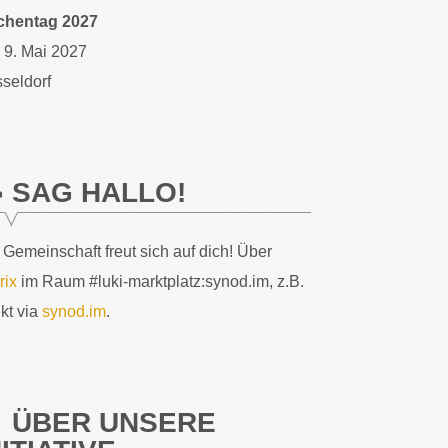
chentag 2027
– 9. Mai 2027
seldorf
SAG HALLO!
 Gemeinschaft freut sich auf dich! Über
rix
im Raum #luki-marktplatz:synod.im, z.B.
ekt via
synod.im
.
ÜBER UNSERE