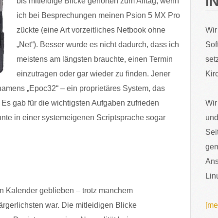
I
bis mitleidige Blicke gehörten zum Alltag, wenn
ich bei Besprechungen meinen Psion 5 MX Pro
zückte (eine Art vorzeitliches Netbook ohne
Wir
„Net“). Besser wurde es nicht dadurch, dass ich
Sof
meistens am längsten brauchte, einen Termin
set
einzutragen oder gar wieder zu finden. Jener
Kir
namens „Epoc32“ – ein proprietäres System, das
Es gab für die wichtigsten Aufgaben zufrieden
Wir
nte in einer systemeigenen Scriptsprache sogar
und
Sei
gem
Ans
Lin
en Kalender geblieben – trotz manchem
gerlichsten war. Die mitleidigen Blicke
[me