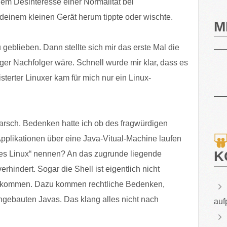
m Desinteresse einer Normalität bei
deinem kleinen Gerät herum tippte oder wischte.
M
 geblieben. Dann stellte sich mir das erste Mal die
er Nachfolger wäre. Schnell wurde mir klar, dass es
terter Linuxer kam für mich nur ein Linux-
arsch. Bedenken hatte ich ob des fragwürdigen
Applikationen über eine Java-Vitual-Machine laufen
K
ves Linux“ nennen? An das zugrunde liegende
indert. Sogar die Shell ist eigentlich nicht
ekommen. Dazu kommen rechtliche Bedenken,
gebauten Javas. Das klang alles nicht nach
auf